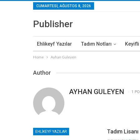
CUMARTESI, AĞUSTOS 8, 2026
Publisher
Ehlikeyf Yazılar
Tadım Notları
Keyifl
Home
Ayhan Guleyen
Author
AYHAN GULEYEN
1 PO
Tadım Lisanı
EHLIKEYF YAZILAR