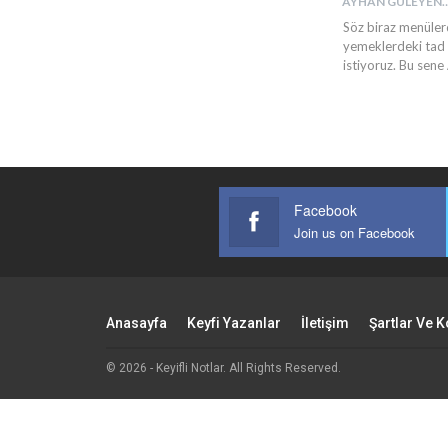
AYHAN GU
Söz biraz menüler
yemeklerdeki tad p
istiyoruz. Bu sene
Facebook
Join us on Facebook
Anasayfa
Keyfi Yazanlar
İletişim
Şartlar Ve K
© 2026 - Keyifli Notlar. All Rights Reserved.