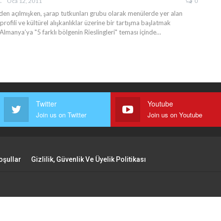
LEYEN
Oca 12, 2011
0
den açılmışken, şarap tutkunları grubu olarak menülerde yer alan
rofili ve kültürel alışkanlıklar üzerine bir tartışma başlatmak
 Almanya’ya "5 farklı bölgenin Rieslingleri" teması içinde…
Twitter
Youtube
Join us on Twitter
Join us on Youtube
oşullar
Gizlilik, Güvenlik Ve Üyelik Politikası