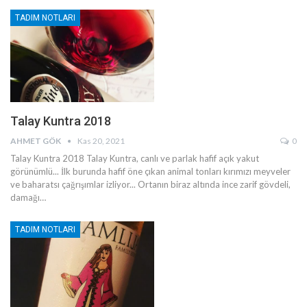
TADIM NOTLARI
Talay Kuntra 2018
AHMET GÖK
Kas 20, 2021
0
Talay Kuntra 2018
Talay Kuntra, canlı ve parlak hafif açık yakut
görünümlü... İlk burunda hafif öne çıkan animal tonları kırımızı meyveler
ve baharatsı çağrışımlar izliyor... Ortanın biraz altında ince zarif gövdeli,
damağı
…
TADIM NOTLARI