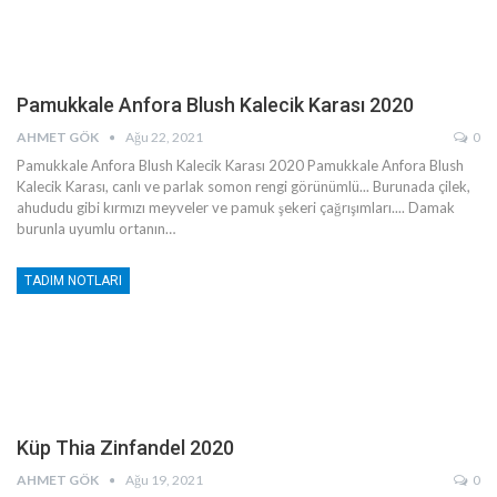
Pamukkale Anfora Blush Kalecik Karası 2020
AHMET GÖK
Ağu 22, 2021
0
Pamukkale Anfora Blush Kalecik Karası 2020
Pamukkale Anfora Blush
Kalecik Karası, canlı ve parlak somon rengi görünümlü... Burunada çilek,
ahududu gibi kırmızı meyveler ve pamuk şekeri çağrışımları.... Damak
burunla uyumlu ortanın
…
TADIM NOTLARI
Küp Thia Zinfandel 2020
AHMET GÖK
Ağu 19, 2021
0