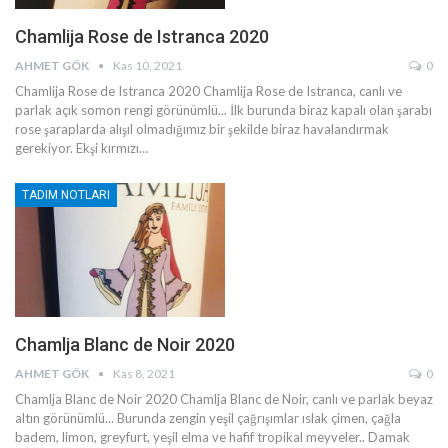
Chamlija Rose de Istranca 2020
AHMET GÖK
Kas 10, 2021
0
Chamlija Rose de Istranca 2020
Chamlija Rose de Istranca, canlı ve
parlak açık somon rengi görünümlü... İlk burunda biraz kapalı olan şarabı
rose şaraplarda alışıl olmadığımız bir şekilde biraz havalandırmak
gerekiyor. Ekşi kırmızı
…
TADIM NOTLARI
Chamlja Blanc de Noir 2020
AHMET GÖK
Kas 8, 2021
0
Chamlja Blanc de Noir 2020
Chamlja Blanc de Noir, canlı ve parlak beyaz
altın görünümlü... Burunda zengin yeşil çağrışımlar ıslak çimen, çağla
badem, limon, greyfurt, yeşil elma ve hafif tropikal meyveler.. Damak