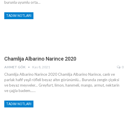
burunla uyumlu orta
…
TADIM NOTLARI
Chamlija Albarino Narince 2020
AHMET GÖK
Kas 8, 2021
0
Chamlija Albarino Narince 2020
Chamlija Albarino Narince, canlı ve
parlak hafif yeşil röfleli beyaz altın görünümlü... Burunda zengin çiçeksi
ve beyaz meyveler... Greyfurt, limon, hanımeli, mango, armut, nektarin
ve çağla badem...
…
TADIM NOTLARI