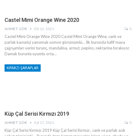
Castel Mimi Orange Wine 2020
AHMET GÖK
Eki 12, 2021
0
Castel Mimi Orange Wine 2020
Castel Mimi Orange Wine, canlı ve
parlak kavuniçi yansımalı somon görümümlü... İlk burunda hafif maya
çağrışımları yerini turunç, mandalina, armut, pepino, nektarine bırakıyor.
Damak burunla uyumlu orta
…
KIRMIZI ŞARAPLAR
Küp Çal Serisi Kırmızı 2019
AHMET GÖK
Eyl 17, 2021
0
Küp Çal Serisi Kırmızı 2019
Küp Çal Serisi Kırmızı , canlı ve parlak acık
yakut görününlü... Burunda taze kırmızı meyveler, kiraz, vişne, ahudu ve