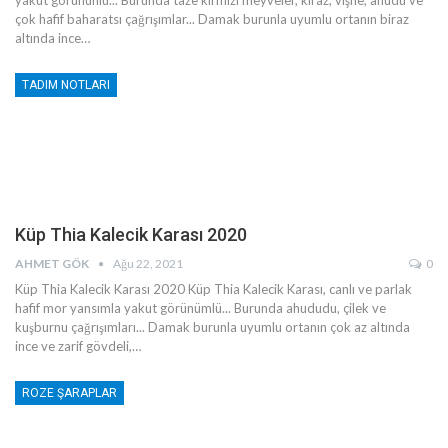
çok hafif baharatsı çağrışımlar... Damak burunla uyumlu ortanın biraz
altında ince
…
TADIM NOTLARI
Küp Thia Kalecik Karası 2020
AHMET GÖK
Ağu 22, 2021
0
Küp Thia Kalecik Karası 2020
Küp Thia Kalecik Karası, canlı ve parlak
hafif mor yansımla yakut görünümlü... Burunda ahududu, çilek ve
kuşburnu çağrışımları... Damak burunla uyumlu ortanın çok az altında
ince ve zarif gövdeli,
…
ROZE ŞARAPLAR