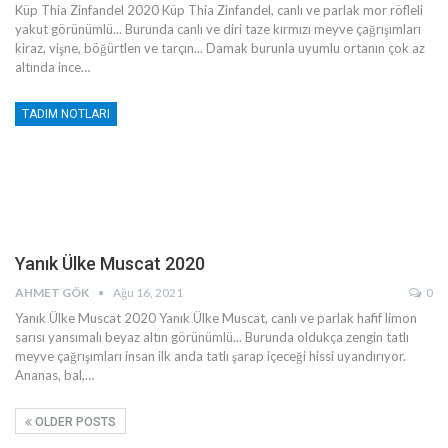
Küp Thia Zinfandel 2020
Küp Thia Zinfandel, canlı ve parlak mor röfleli
yakut görünümlü... Burunda canlı ve diri taze kırmızı meyve çağrışımları
kiraz, vişne, böğürtlen ve tarçın... Damak burunla uyumlu ortanın çok az
altında ince
…
TADIM NOTLARI
Yanık Ülke Muscat 2020
AHMET GÖK
Ağu 16, 2021
0
Yanık Ülke Muscat 2020
Yanık Ülke Muscat, canlı ve parlak hafif limon
sarısı yansımalı beyaz altın görünümlü... Burunda oldukça zengin tatlı
meyve çağrışımları insan ilk anda tatlı şarap içeceği hissi uyandırıyor.
Ananas, bal,
…
OLDER POSTS