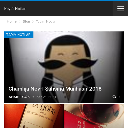
Keyifli Notlar
Home
Blog
Tadım Notları
TADIM NOTLARI
Chamlija Nev-I Şahsına Münhasır 2018
AHMET GÖK
Kas 21, 2021
0