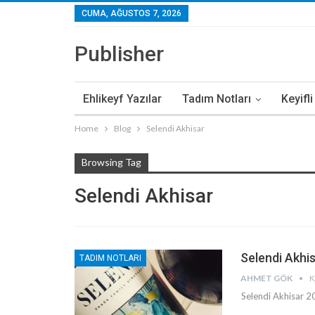
CUMA, AĞUSTOS 7, 2026
Publisher
Ehlikeyf Yazılar
Tadım Notları
Keyifl
Home
Blog
Selendi Akhisar
Browsing Tag
Selendi Akhisar
Selendi Akhi
TADIM NOTLARI
AHMET GÖK
K
Selendi Akhisar 