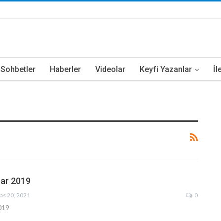
i Sohbetler
Haberler
Videolar
Keyfi Yazanlar
İl
sar 2019
as 20, 2021
0
2019