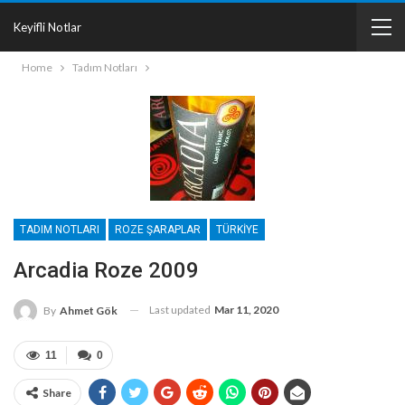
Keyifli Notlar
Home
Tadım Notları
TADIM NOTLARI
ROZE ŞARAPLAR
TÜRKIYE
Arcadia Roze 2009
Last updated
Mar 11, 2020
By
Ahmet Gök
11
0
Share