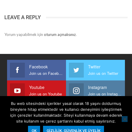
LEAVE A REPLY
Yorum yapabilmek için
oturum açmalısınız
.
Facebook
Twitter
Join us on Facebook
Join us on Twitter
Youtube
Instagram
Join us on Youtube
Join us on Instagram
Bu web sitesindeki içerikler yasal olarak 18 yaşını doldurmuş
bireylere hitap etmektedir ve kullanıcı deneyimini iyileştirmek
için çerezler kullanılmaktadır. Siteyi kullanmaya devam ederek
Anasayfa
Keyfi Yazanlar
İletişim
Şartlar Ve Koşullar
site kullanım ve çerez şartlarını kabul etmiş sayılırsınız.
Gizlilik, Güvenlik Ve Üyelik Politikası
OK
GIZLILIK, GÜVENLIK VE ÜYELIK