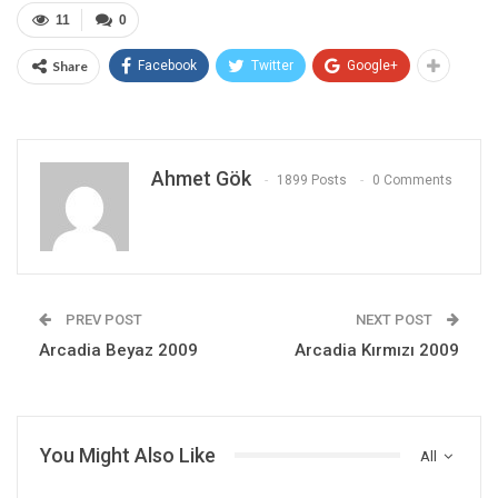
11
0
Share
Facebook
Twitter
Google+
Ahmet Gök
1899 Posts
0 Comments
PREV POST
NEXT POST
Arcadia Beyaz 2009
Arcadia Kırmızı 2009
You Might Also Like
All