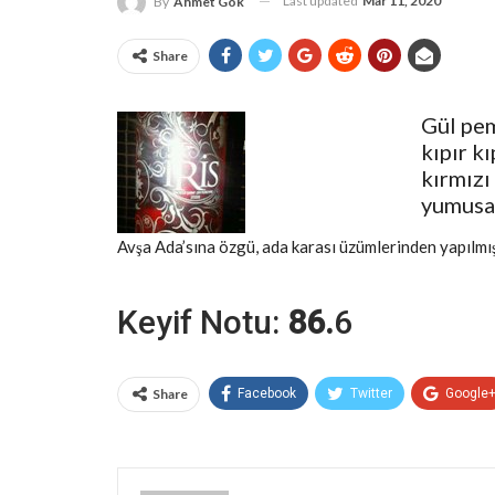
Last updated
Mar 11, 2020
By
Ahmet Gök
Share
Gül pem
kıpır kı
kırmızı 
yumusak 
Avşa Ada’sına özgü, ada karası üzümlerinden yapılmış
Keyif Notu:
86.
6
Share
Facebook
Twitter
Google