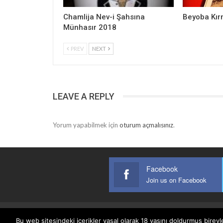
Chamlija Nev-i Şahsına
Beyoba Kır
Münhasır 2018
PREV
NEXT
LEAVE A REPLY
Yorum yapabilmek için
oturum açmalısınız
.
Facebook
Join us on Facebook
Bu web sitesindeki içerikler yasal olarak 18 yaşını doldurmuş bireyl