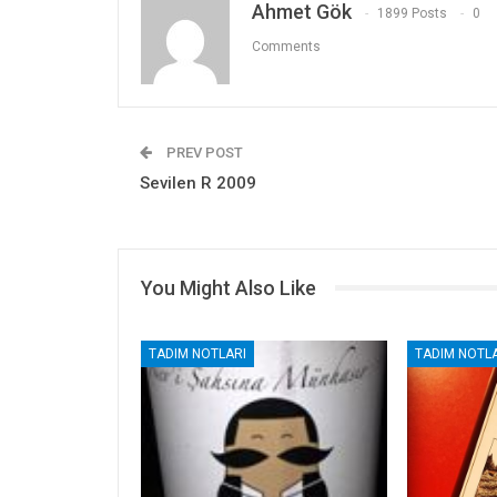
Ahmet Gök
1899 Posts
0
Comments
PREV POST
Sevilen R 2009
You Might Also Like
TADIM NOTLARI
TADIM NOTLA