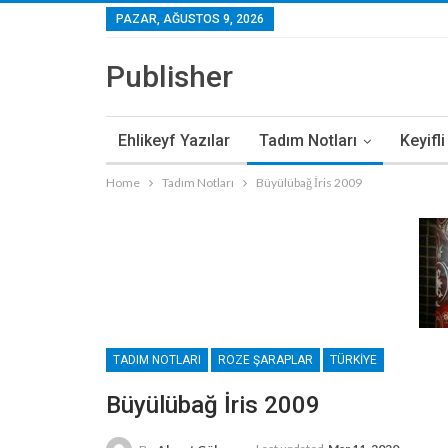
PAZAR, AĞUSTOS 9, 2026
Publisher
Ehlikeyf Yazılar
Tadım Notları
Keyifl
Home
Tadım Notları
Büyülübağ İris 2009
TADIM NOTLARI
ROZE ŞARAPLAR
TÜRKIYE
Büyülübağ İris 2009