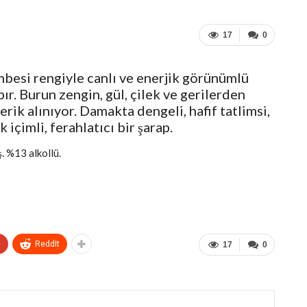
17
0
besi rengiyle canlı ve enerjik görünümlü
pır. Burun zengin, gül, çilek ve gerilerden
erik alınıyor. Damakta dengeli, hafif tatlimsi,
içimli, ferahlatıcı bir şarap.
. %13 alkollü.
+
ReddIt
17
0