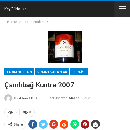
Keyifli Notlar
Home
Tadım Notları
TADIM NOTLARI
KIRMIZI ŞARAPLAR
TÜRKIYE
Çamlıbağ Kuntra 2007
Last updated
Mar 11, 2020
By
Ahmet Gök
6
0
Share