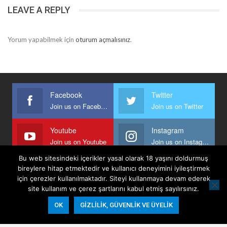
LEAVE A REPLY
Yorum yapabilmek için
oturum açmalısınız
.
Facebook
Twitter
Join us on Facebook
Join us on Twitter
Youtube
Instagram
Join us on Youtube
Join us on Instagram
Bu web sitesindeki içerikler yasal olarak 18 yaşını doldurmuş
bireylere hitap etmektedir ve kullanıcı deneyimini iyileştirmek
için çerezler kullanılmaktadır. Siteyi kullanmaya devam ederek
Anasayfa
Keyfi Yazanlar
İletişim
Şartlar Ve Koşullar
site kullanım ve çerez şartlarını kabul etmiş sayılırsınız.
Gizlilik, Güvenlik Ve Üyelik Politikası
OK
GIZLILIK, GÜVENLIK VE ÜYELIK