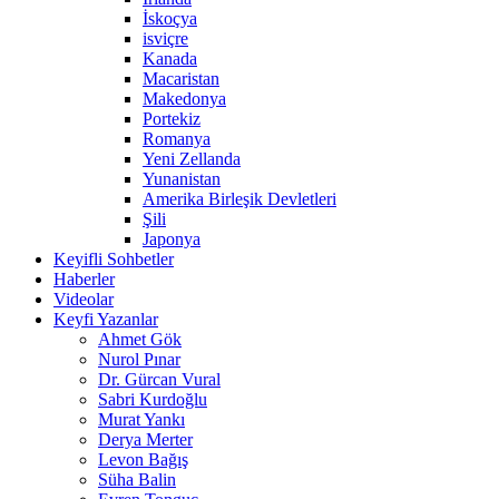
İskoçya
isviçre
Kanada
Macaristan
Makedonya
Portekiz
Romanya
Yeni Zellanda
Yunanistan
Amerika Birleşik Devletleri
Şili
Japonya
Keyifli Sohbetler
Haberler
Videolar
Keyfi Yazanlar
Ahmet Gök
Nurol Pınar
Dr. Gürcan Vural
Sabri Kurdoğlu
Murat Yankı
Derya Merter
Levon Bağış
Süha Balin