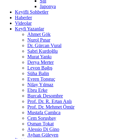
Şili
Japonya
Keyifli Sohbetler
Haberler
Videolar
Keyfi Yazanlar
Ahmet Gök
Nurol Pınar
Dr. Gürcan Vural
Sabri Kurdoğlu
Murat Yankı
Derya Merter
Levon Bağış
Süha Balin
Evren Tonguç
Nilay Yılmaz
Ebru Erke
Burçak Desombre
Prof. Dr. R. Ertan Anlı
Prof. Dr. Mehmet Ömür
Mustafa Çamlıca
Cem Soruşbay
Osman Tokat
Alessio Di Gino
Ayhan Güleyen