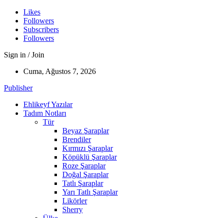
Likes
Followers
Subscribers
Followers
Sign in / Join
Cuma, Ağustos 7, 2026
Publisher
Ehlikeyf Yazılar
Tadım Notları
Tür
Beyaz Şaraplar
Brendiler
Kırmızı Şaraplar
Köpüklü Şaraplar
Roze Şaraplar
Doğal Şaraplar
Tatlı Şaraplar
Yarı Tatlı Şaraplar
Likörler
Sherry