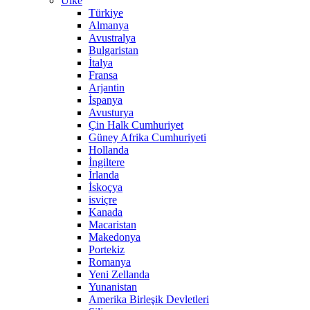
Ülke
Türkiye
Almanya
Avustralya
Bulgaristan
İtalya
Fransa
Arjantin
İspanya
Avusturya
Çin Halk Cumhuriyet
Güney Afrika Cumhuriyeti
Hollanda
İngiltere
İrlanda
İskoçya
isviçre
Kanada
Macaristan
Makedonya
Portekiz
Romanya
Yeni Zellanda
Yunanistan
Amerika Birleşik Devletleri