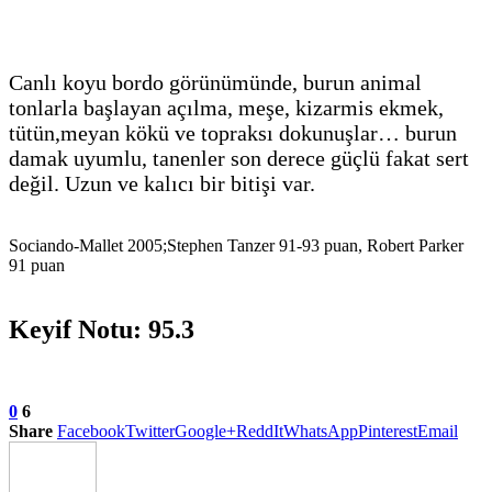
Canlı koyu bordo görünümünde, burun animal
tonlarla başlayan açılma, meşe, kizarmis ekmek,
tütün,meyan kökü ve topraksı dokunuşlar… burun
damak uyumlu, tanenler son derece güçlü fakat sert
değil. Uzun ve kalıcı bir bitişi var.
Sociando-Mallet 2005;Stephen Tanzer 91-93 puan, Robert Parker
91 puan
Keyif Notu:
95.3
0
6
Share
Facebook
Twitter
Google+
ReddIt
WhatsApp
Pinterest
Email