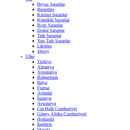
Beyaz Şaraplar
Brendiler
Kırmızı Şaraplar
Köpüklü Şaraplar
Roze Şaraplar
Doğal Şaraplar
Tatlı Şaraplar
Yarı Tatlı Şaraplar
Likörler
Sherry
Ülke
Türkiye
Almanya
Avustralya
Bulgaristan
İtalya
Fransa
Arjantin
İspanya
Avusturya
Çin Halk Cumhuriyet
Güney Afrika Cumhuriyeti
Hollanda
İngiltere
İrlanda