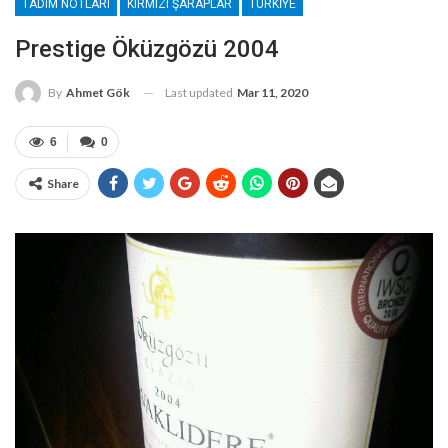
TADIM NOTLARI
KIRMIZI ŞARAPLAR
TÜRKIYE
Prestige Öküzgözü 2004
Last updated
Mar 11, 2020
By
Ahmet Gök
6
0
Share