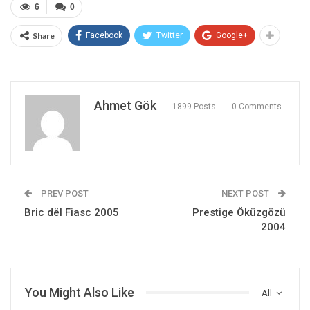
6
0
Share
Facebook
Twitter
Google+
Ahmet Gök
1899 Posts
0 Comments
PREV POST
NEXT POST
Bric dël Fiasc 2005
Prestige Öküzgözü
2004
You Might Also Like
All