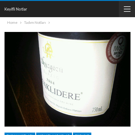
Keyifli Notlar
Home
Tadım Notları