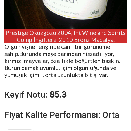
Prestige Öküzgözü 2004, Int Wine and Spirits
Comp İngiltere 2010 Bronz Madalya.
Olgun vişne renginde canlı bir görünüme
sahip.Burunda meşe derinden hissediliyor,
kırmızı meyveler, özellikle böğürtlen baskın.
Burun damak uyumlu, içim olgunluğunda ve
yumuşak içimli, orta uzunlukta bitişi var.
Keyif Notu:
85.3
Fiyat Kalite Performansı: Orta