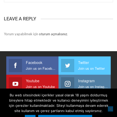
LEAVE A REPLY
Yorum yapabilmek için
oturum açmalısınız
.
Facebook
Twitter
Join us on Facebook
Join us on Twitter
Youtube
Instagram
Join us on Youtube
Join us on Instagram
Bu web sitesindeki içerikler yasal olarak 18 yaşını doldurmuş
bireylere hitap etmektedir ve kullanıcı deneyimini iyileştirmek
için çerezler kullanılmaktadır. Siteyi kullanmaya devam ederek
Anasayfa
Keyfi Yazanlar
İletişim
Şartlar Ve Koşullar
site kullanım ve çerez şartlarını kabul etmiş sayılırsınız.