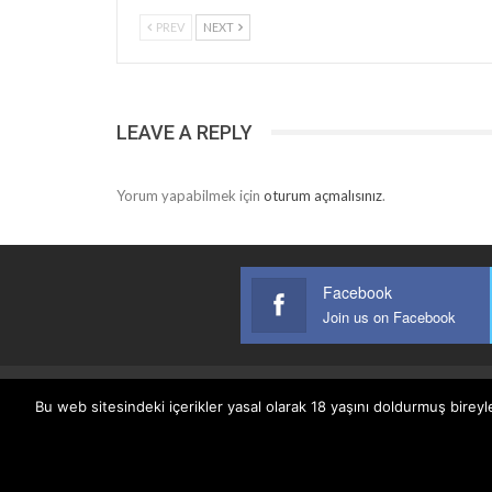
PREV
NEXT
LEAVE A REPLY
Yorum yapabilmek için
oturum açmalısınız
.
Facebook
Join us on Facebook
Bu web sitesindeki içerikler yasal olarak 18 yaşını doldurmuş bireyl
Anasayfa
Keyfi Yazanlar
İletişim
Şartlar Ve K
© 2026 - Keyifli Notlar. All Rights Reserved.