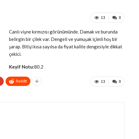
13
0
Canlı vişne kırmızısı görünümünde. Damak ve burunda
belirgin bir çilek var. Dengeli ve yumuşak içimli hoş bir
şarap. Bitişi kısa sayılsa da fiyat kalite dengesiyle dikkat
çekici.
Keyif Notu:
80.2
+
ReddIt
13
0