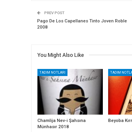
PREV POST
Pago De Los Capellanes Tinto Joven Roble
2008
You Might Also Like
TADIM NOTLARI
TADIM NOTLA
Chamlija Nev-i Şahsına
Beyoba Kır
Münhasır 2018