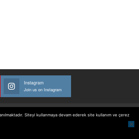
Instagram
Join us on Instagram
llanılmaktadır. Siteyi kullanmaya devam ederek site kullanım ve çerez
Website Design:
BetterStudio