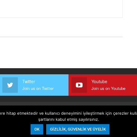
Twitter
Youtube
Join us on Twitter
Join us on Youtube
ere hitap etmektedir ve kullanıcı deneyimini iyileştirmek için çerezler ku
oşullar
Gizlilik, Güvenlik Ve Üyelik Politikası
şartlarını kabul etmiş sayılırsınız.
OK
GIZLILIK, GÜVENLIK VE ÜYELIK