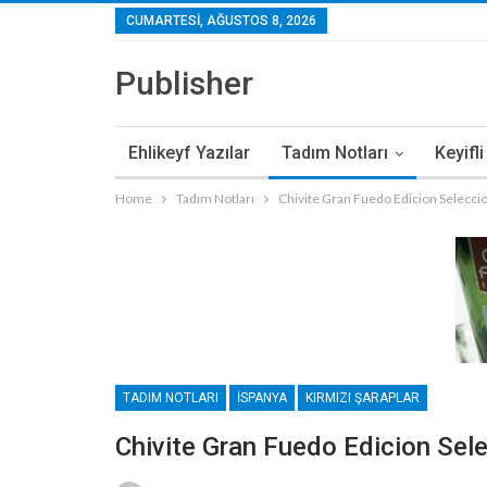
CUMARTESI, AĞUSTOS 8, 2026
Publisher
Ehlikeyf Yazılar
Tadım Notları
Keyifl
Home
Tadım Notları
Chivite Gran Fuedo Edicion Selecci
TADIM NOTLARI
İSPANYA
KIRMIZI ŞARAPLAR
Chivite Gran Fuedo Edicion Sel