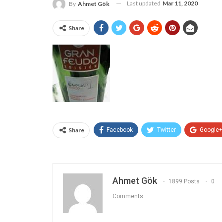
Last updated
Mar 11, 2020
By
Ahmet Gök
Share
Share
Facebook
Twitter
Google
Ahmet Gök
1899 Posts
0
Comments