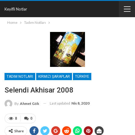
Keyifli Notlar
Home
Tadım Notları
TADIM NOTLARI
KIRMIZI ŞARAPLAR
TÜRKIYE
Selendi Akhisar 2008
Last updated
Nis 8, 2020
By
Ahmet Gök
8
0
Share