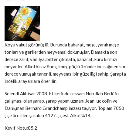
Koyu yakut görünüşlü. Burunda baharat, meşe, yanık meşe
tonları ve gerilerden meyvemsi dokunuşlar. Damakta son
derece zarif, vanilya, bitter çikolata, baharat, kuru kırmızı
meyveler. Alkol biraz öne çıkmış, güçlü üzümlerine rağmen son
derece yumuşak tanenli, meyvemsi bir güzelliği sahip. Şarapta
incelik arayanlara önerilir.
Selendi Akhisar 2008. Etiketinde ressam Nurullah Berk’ in
çalışması olan şarap, şarap yapım uzmanı Jean luc colin ve
Danışman Bernard Grandchamp imzası taşıyor. Toplam 7050
şişe üretilen şarabın 4127. şişesi. Alkol %14.
Keyif Notu:85.2