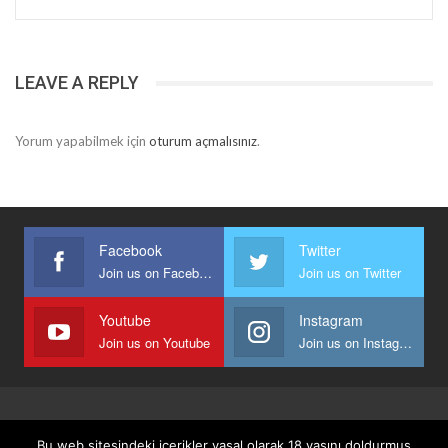
LEAVE A REPLY
Yorum yapabilmek için
oturum açmalısınız
.
Facebook
Twitter
Join us on Facebook
Join us on Twitter
Youtube
Instagram
Join us on Youtube
Join us on Instagram
Anasayfa
Keyfi Yazanlar
İletişim
Şartlar Ve Koşullar
Bu web sitesindeki içerikler yasal olarak 18 yaşını doldurmuş