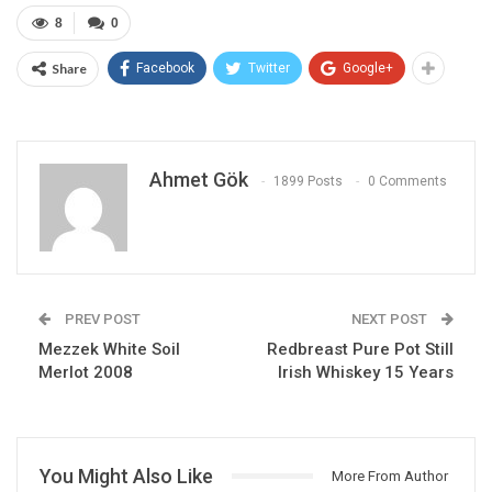
8
0
Share
Facebook
Twitter
Google+
Ahmet Gök
1899 Posts
0 Comments
PREV POST
NEXT POST
Mezzek White Soil
Redbreast Pure Pot Still
Merlot 2008
Irish Whiskey 15 Years
You Might Also Like
More From Author