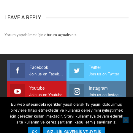
LEAVE A REPLY
Yorum yapabilmek için
oturum açmalısınız
.
Facebook
Twitter
Join us on Facebook
Join us on Twitter
Youtube
Instagram
Join us on Youtube
Join us on Instagram
Bu web sitesindeki içerikler yasal olarak 18 yaşını doldurmuş
bireylere hitap etmektedir ve kullanıcı deneyimini iyileştirmek
için çerezler kullanılmaktadır. Siteyi kullanmaya devam ederek
Anasayfa
Keyfi Yazanlar
İletişim
Şartlar Ve Koşullar
site kullanım ve çerez şartlarını kabul etmiş sayılırsınız.
Gizlilik, Güvenlik Ve Üyelik Politikası
OK
GIZLILIK, GÜVENLIK VE ÜYELIK