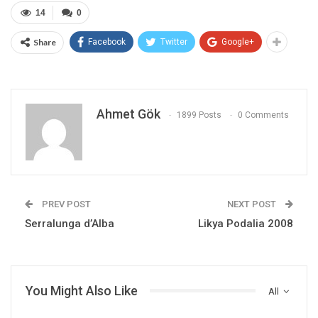
14
0
Share
Facebook
Twitter
Google+
Ahmet Gök
1899 Posts
0 Comments
PREV POST
NEXT POST
Serralunga d’Alba
Likya Podalia 2008
You Might Also Like
All