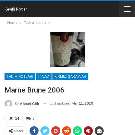
Keyifli Notlar
Home
Tadım Notları
TADIM NOTLARI
İTALYA
KIRMIZI ŞARAPLAR
Marne Brune 2006
Last updated
Mar 11, 2020
By
Ahmet Gök
14
0
Share