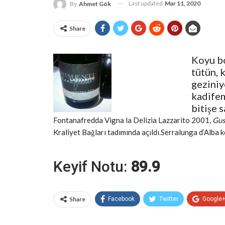
Last updated
Mar 11, 2020
By
Ahmet Gök
Share
Koyu bo
tütün, 
geziniy
kadifem
bitişe 
Fontanafredda Vigna la Delizia Lazzarito 2001,
Gus
Kraliyet Bağları tadımında açıldı.Serralunga d’Alba 
Keyif Notu:
89.9
Share
Facebook
Twitter
Google