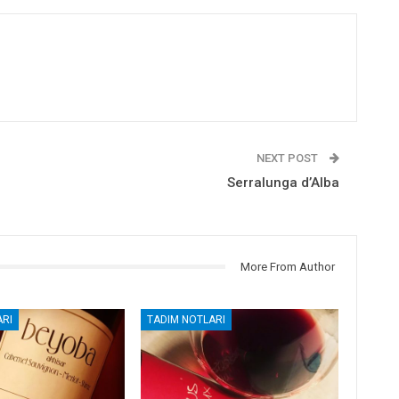
NEXT POST
Serralunga d’Alba
More From Author
RI
TADIM NOTLARI