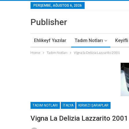
PERŞEMBE, AĞUSTOS 6, 2026
Publisher
Ehlikeyf Yazılar
Tadım Notları
Keyifl
Home
Tadım Notları
Vigna la Delizia Lazzarito 2001
TADIM NOTLARI
İTALYA
KIRMIZI ŞARAPLAR
Vigna La Delizia Lazzarito 2001