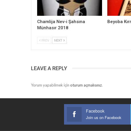
Chamlija Nev-i Şahsına
Beyoba Kır
Münhasır 2018
PREV
NEXT
LEAVE A REPLY
Yorum yapabilmek için
oturum açmalısınız
.
Facebook
Join us on Facebook