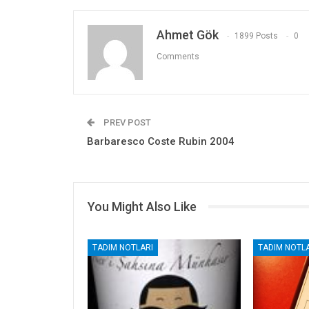
Ahmet Gök
1899 Posts
0
Comments
PREV POST
Barbaresco Coste Rubin 2004
You Might Also Like
TADIM NOTLARI
TADIM NOTLA