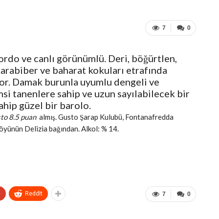
7
0
rdo ve canlı görünümlü. Deri, böğürtlen,
karabiber ve baharat kokuları etrafında
or. Damak burunla uyumlu dengeli ve
si tanenlere sahip ve uzun sayılabilecek bir
sahip güzel bir barolo.
to 8.5 puan
almış. Gusto Şarap Kulubü, Fontanafredda
köyünün Delizia bağından. Alkol: % 14.
+
ReddIt
7
0