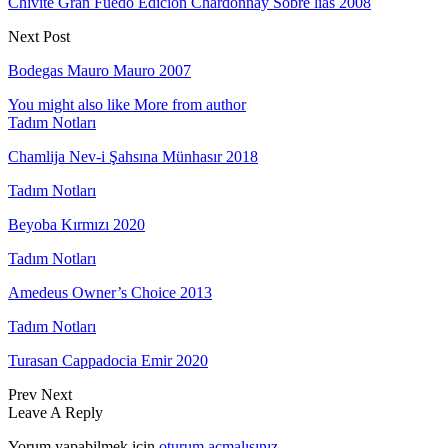
Chivite Gran Fuedo Edicion Chardonnay Sobre lias 2008
Next Post
Bodegas Mauro Mauro 2007
You might also like
More from author
Tadım Notları
Chamlija Nev-i Şahsına Münhasır 2018
Tadım Notları
Beyoba Kırmızı 2020
Tadım Notları
Amedeus Owner’s Choice 2013
Tadım Notları
Turasan Cappadocia Emir 2020
Prev
Next
Leave A Reply
Yorum yapabilmek için
oturum açmalısınız
.