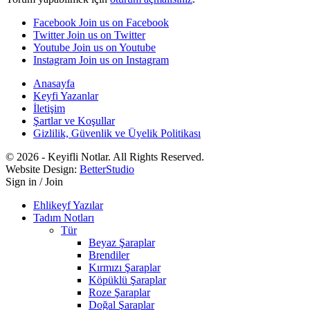
Facebook
Join us on Facebook
Twitter
Join us on Twitter
Youtube
Join us on Youtube
Instagram
Join us on Instagram
Anasayfa
Keyfi Yazanlar
İletişim
Şartlar ve Koşullar
Gizlilik, Güvenlik ve Üyelik Politikası
© 2026 - Keyifli Notlar. All Rights Reserved.
Website Design:
BetterStudio
Sign in / Join
Ehlikeyf Yazılar
Tadım Notları
Tür
Beyaz Şaraplar
Brendiler
Kırmızı Şaraplar
Köpüklü Şaraplar
Roze Şaraplar
Doğal Şaraplar