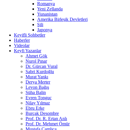
Romanya
Yeni Zellanda
Yunanistan
Amerika Birleşik Devletleri
Şili
Japonya
Keyifli Sohbetler
Haberler
Videolar
Keyfi Yazanlar
Ahmet Gök
Nurol Pınar
Dr. Gürcan Vural
Sabri Kurdoğlu
Murat Yankı
Derya Merter
Levon Bağış
Süha Balin
Evren Tonguç
Nilay Yılmaz
Ebru Erke
Burçak Desombre
Prof. Dr. R. Ertan Anlı
Prof. Dr. Mehmet Ömür
Mustafa Çamlıca