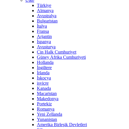
Ülke
Türkiye
Almanya
Avustralya
Bulgaristan
İtalya
Fransa
Arjantin
İspanya
Avusturya
Çin Halk Cumhuriyet
Güney Afrika Cumhuriyeti
Hollanda
İngiltere
İrlanda
İskoçya
isviçre
Kanada
Macaristan
Makedonya
Portekiz
Romanya
Yeni Zellanda
Yunanistan
Amerika Birleşik Devletleri