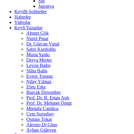
Şili
Japonya
Keyifli Sohbetler
Haberler
Videolar
Keyfi Yazanlar
Ahmet Gök
Nurol Pınar
Dr. Gürcan Vural
Sabri Kurdoğlu
Murat Yankı
Derya Merter
Levon Bağış
Süha Balin
Evren Tonguç
Nilay Yılmaz
Ebru Erke
Burçak Desombre
Prof. Dr. R. Ertan Anlı
Prof. Dr. Mehmet Ömür
Mustafa Çamlıca
Cem Soruşbay
Osman Tokat
Alessio Di Gino
Ayhan Güleyen