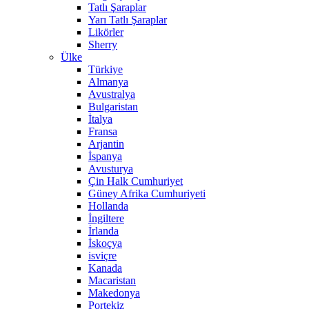
Tatlı Şaraplar
Yarı Tatlı Şaraplar
Likörler
Sherry
Ülke
Türkiye
Almanya
Avustralya
Bulgaristan
İtalya
Fransa
Arjantin
İspanya
Avusturya
Çin Halk Cumhuriyet
Güney Afrika Cumhuriyeti
Hollanda
İngiltere
İrlanda
İskoçya
isviçre
Kanada
Macaristan
Makedonya
Portekiz