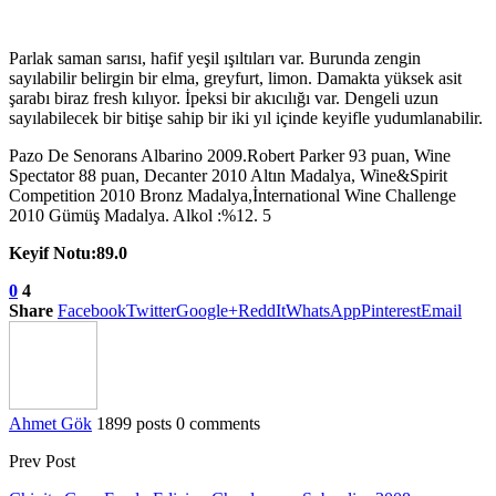
Parlak saman sarısı, hafif yeşil ışıltıları var. Burunda zengin
sayılabilir belirgin bir elma, greyfurt, limon. Damakta yüksek asit
şarabı biraz fresh kılıyor. İpeksi bir akıcılığı var. Dengeli uzun
sayılabilecek bir bitişe sahip bir iki yıl içinde keyifle yudumlanabilir.
Pazo De Senorans Albarino 2009.Robert Parker 93 puan, Wine
Spectator 88 puan, Decanter 2010 Altın Madalya, Wine&Spirit
Competition 2010 Bronz Madalya,İnternational Wine Challenge
2010 Gümüş Madalya. Alkol :%12. 5
Keyif Notu:89.0
0
4
Share
Facebook
Twitter
Google+
ReddIt
WhatsApp
Pinterest
Email
Ahmet Gök
1899 posts
0 comments
Prev Post