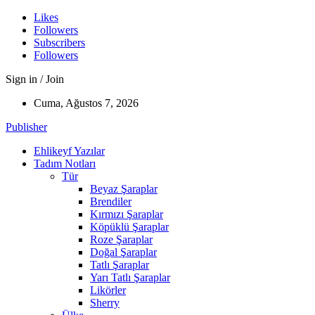
Likes
Followers
Subscribers
Followers
Sign in / Join
Cuma, Ağustos 7, 2026
Publisher
Ehlikeyf Yazılar
Tadım Notları
Tür
Beyaz Şaraplar
Brendiler
Kırmızı Şaraplar
Köpüklü Şaraplar
Roze Şaraplar
Doğal Şaraplar
Tatlı Şaraplar
Yarı Tatlı Şaraplar
Likörler
Sherry