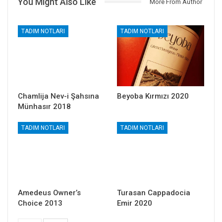
You Might Also Like
More From Author
TADIM NOTLARI
TADIM NOTLARI
Chamlija Nev-i Şahsına
Beyoba Kırmızı 2020
Münhasır 2018
TADIM NOTLARI
TADIM NOTLARI
Amedeus Owner’s
Turasan Cappadocia
Choice 2013
Emir 2020