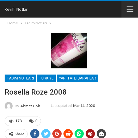
Keyifli Notlar
Home
Tadım Notları
TADIM NOTLARI
TÜRKIYE
YARI TATLI ŞARAPLAR
Rosella Roze 2008
Last updated
Mar 11, 2020
By
Ahmet Gök
173
0
Share