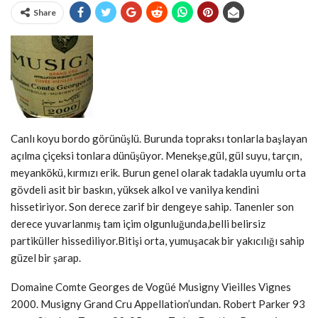
Share
Canlı koyu bordo görünüşlü. Burunda topraksı tonlarla başlayan
açılma çiçeksi tonlara dünüşüyor. Menekşe,gül, gül suyu, tarçın,
meyankökü, kırmızı erik. Burun genel olarak tadakla uyumlu orta
gövdeli asit bir baskın, yüksek alkol ve vanilya kendini
hissetiriyor. Son derece zarif bir dengeye sahip. Tanenler son
derece yuvarlanmış tam içim olgunluğunda,belli belirsiz
partiküller hissediliyor.Bitişi orta, yumuşacak bir yakıcılığı sahip
güzel bir şarap.
Domaine Comte Georges de Vogüé Musigny Vieilles Vignes
2000. Musigny Grand Cru Appellation’undan. Robert Parker 93