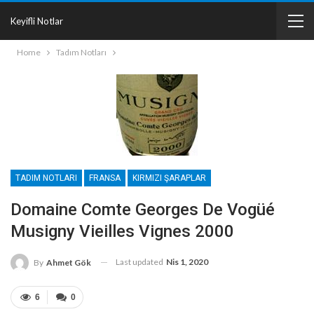
Keyifli Notlar
Home
Tadım Notları
TADIM NOTLARI
FRANSA
KIRMIZI ŞARAPLAR
Domaine Comte Georges De Vogüé
Musigny Vieilles Vignes 2000
Last updated
Nis 1, 2020
By
Ahmet Gök
6
0