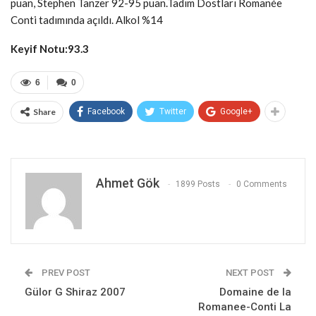
puan, Stephen Tanzer 92-95 puan.Tadım Dostları Romanée
Conti tadımında açıldı. Alkol %14
Keyif Notu:93.3
6
0
Share
Facebook
Twitter
Google+
Ahmet Gök
1899 Posts
0 Comments
PREV POST
NEXT POST
Gülor G Shiraz 2007
Domaine de la
Romanee-Conti La