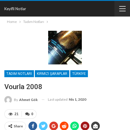
Keyifli Notlar
Home
Tadım Notları
TADIM NOTLARI
KIRMIZI ŞARAPLAR
TÜRKIYE
Vourla 2008
Last updated
Nis 1, 2020
By
Ahmet Gök
21
0
Share