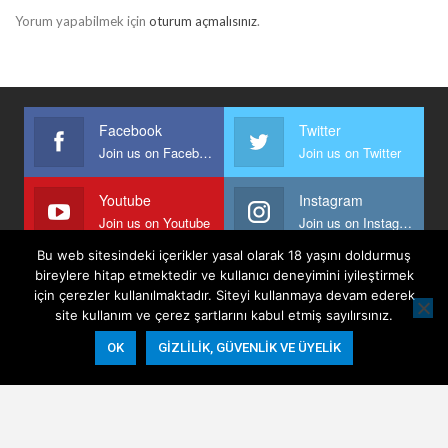
Yorum yapabilmek için
oturum açmalısınız
.
Facebook
Twitter
Join us on Facebook
Join us on Twitter
Youtube
Instagram
Join us on Youtube
Join us on Instagram
Bu web sitesindeki içerikler yasal olarak 18 yaşını doldurmuş
bireylere hitap etmektedir ve kullanıcı deneyimini iyileştirmek
için çerezler kullanılmaktadır. Siteyi kullanmaya devam ederek
Anasayfa
Keyfi Yazanlar
İletişim
Şartlar Ve Koşullar
site kullanım ve çerez şartlarını kabul etmiş sayılırsınız.
Gizlilik, Güvenlik Ve Üyelik Politikası
OK
GIZLILIK, GÜVENLIK VE ÜYELIK
© 2026 - Keyifli Notlar. All Rights Reserved.
Website Design:
BetterStudio