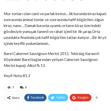
Mor tonları olan canlı ve parlak kırmızı…İlk burunda biraz kapalı
sonrasında animal tonlar ve sonrasında hafif böğürtlen, olgun
kiraz, nane… Damak burunla uyumlu ortanın biraz üzerindeki
gövdesiyle yumuşak tanenli ve rahat içimli bir ilk şarap.Orta
uzunlukta finalında çok hafif böğürtlen tatları kalıyor…Bir iki yıl
içinde keyifle yudumlanmalı..
Barel Cabernet Sauvignon Merlot 2011. Tekirdağ Karaevli
Köyündeki Barel bağlarından yetişen Cabernet Sauvignon
Merlot kupaji. Alkol:% 13.
Keyif Notu:81.3
7
0
Share
Facebook
Twitter
Google+