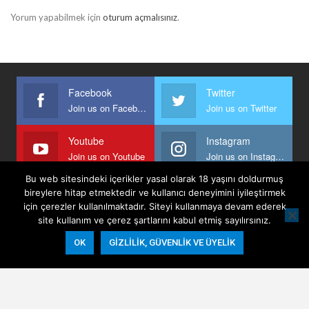
Yorum yapabilmek için
oturum açmalısınız
.
Facebook
Twitter
Join us on Facebook
Join us on Twitter
Youtube
Instagram
Join us on Youtube
Join us on Instagram
Bu web sitesindeki içerikler yasal olarak 18 yaşını doldurmuş
bireylere hitap etmektedir ve kullanıcı deneyimini iyileştirmek
için çerezler kullanılmaktadır. Siteyi kullanmaya devam ederek
Anasayfa
Keyfi Yazanlar
İletişim
Şartlar Ve Koşullar
site kullanım ve çerez şartlarını kabul etmiş sayılırsınız.
Gizlilik, Güvenlik Ve Üyelik Politikası
OK
GIZLILIK, GÜVENLIK VE ÜYELIK
© 2026 - Keyifli Notlar. All Rights Reserved.
Website Design:
BetterStudio