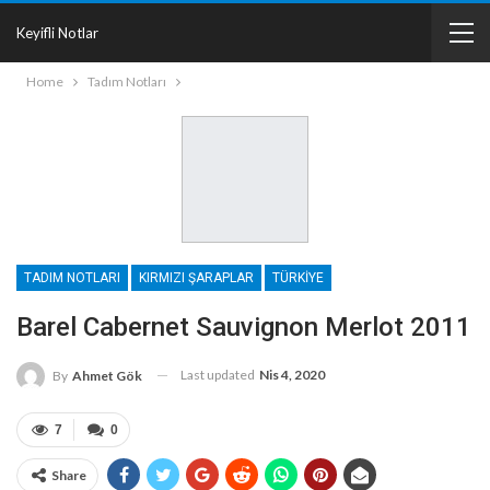
Keyifli Notlar
Home
Tadım Notları
TADIM NOTLARI
KIRMIZI ŞARAPLAR
TÜRKIYE
Barel Cabernet Sauvignon Merlot 2011
Last updated
Nis 4, 2020
By
Ahmet Gök
7
0
Share