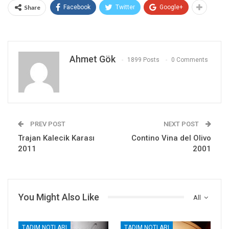
Share
Facebook
Twitter
Google+
Ahmet Gök
1899 Posts
0 Comments
PREV POST
NEXT POST
Trajan Kalecik Karası
Contino Vina del Olivo
2011
2001
You Might Also Like
All
TADIM NOTLARI
TADIM NOTLARI