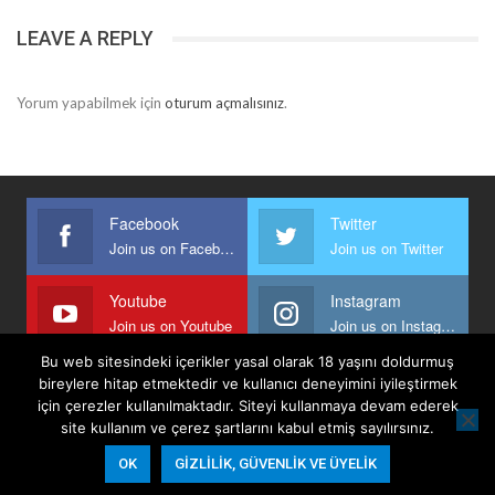
LEAVE A REPLY
Yorum yapabilmek için
oturum açmalısınız
.
Facebook
Twitter
Join us on Facebook
Join us on Twitter
Youtube
Instagram
Join us on Youtube
Join us on Instagram
Bu web sitesindeki içerikler yasal olarak 18 yaşını doldurmuş
bireylere hitap etmektedir ve kullanıcı deneyimini iyileştirmek
için çerezler kullanılmaktadır. Siteyi kullanmaya devam ederek
Anasayfa
Keyfi Yazanlar
İletişim
Şartlar Ve Koşullar
site kullanım ve çerez şartlarını kabul etmiş sayılırsınız.
Gizlilik, Güvenlik Ve Üyelik Politikası
OK
GIZLILIK, GÜVENLIK VE ÜYELIK