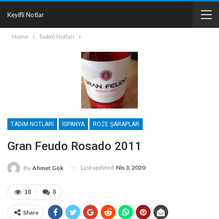
Keyifli Notlar
Home
Tadım Notları
TADIM NOTLARI
İSPANYA
ROZE ŞARAPLAR
Gran Feudo Rosado 2011
Last updated
Nis 3, 2020
By
Ahmet Gök
10
0
Share