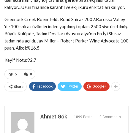
kalıyor…Uzun finalinde karanfil ve ekşi kuru erik tatları kalıyor.
Greenock Creek Roennfeldt Road Shiraz 2002.Barossa Valley
‘de 100 shiraz üzümlerinden yapılmış toplam 2500 şişe üretilmiş.
Büyük Kulüp’de, Tadım Dostları Avusturalya’nın En İyi Shiraz
tadımında açıldı. Jay Miller – Robert Parker Wine Advocate 100
puan. Alkol:%16.5
Keyif Notu:92.7
5
0
Share
Facebook
Twitter
Google+
Ahmet Gök
1899 Posts
0 Comments