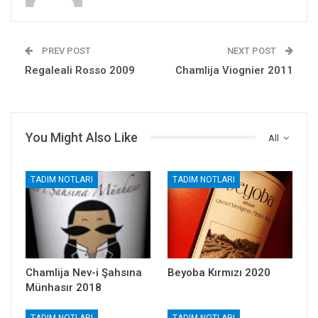
PREV POST
NEXT POST
Regaleali Rosso 2009
Chamlija Viognier 2011
You Might Also Like
All
TADIM NOTLARI
TADIM NOTLARI
Chamlija Nev-i Şahsına
Beyoba Kırmızı 2020
Münhasır 2018
TADIM NOTLARI
TADIM NOTLARI