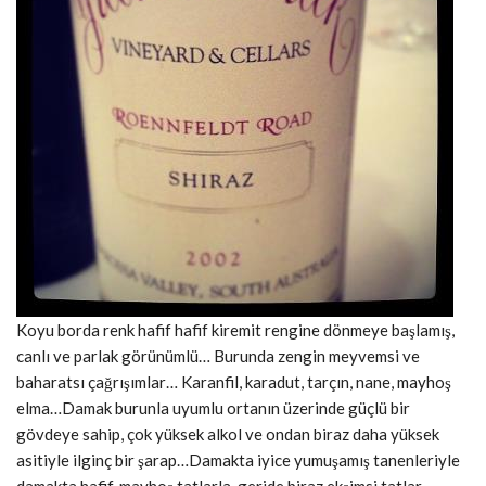
Koyu borda renk hafif hafif kiremit rengine dönmeye başlamış,
canlı ve parlak görünümlü… Burunda zengin meyvemsi ve
baharatsı çağrışımlar… Karanfil, karadut, tarçın, nane, mayhoş
elma…Damak burunla uyumlu ortanın üzerinde güçlü bir
gövdeye sahip, çok yüksek alkol ve ondan biraz daha yüksek
asitiyle ilginç bir şarap…Damakta iyice yumuşamış tanenleriyle
damakta hafif, mayhoş tatlarla, geride biraz ekşimsi tatlar