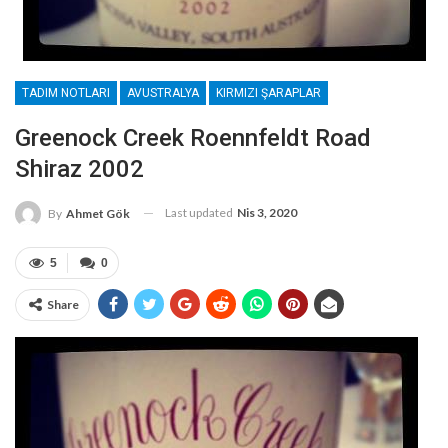
TADIM NOTLARI
AVUSTRALYA
KIRMIZI ŞARAPLAR
Greenock Creek Roennfeldt Road
Shiraz 2002
Last updated
Nis 3, 2020
By
Ahmet Gök
5
0
Share