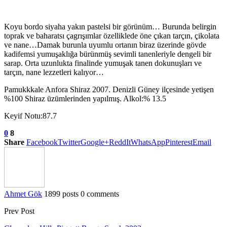
Koyu bordo siyaha yakın pastelsi bir görünüm… Burunda belirgin
toprak ve baharatsı çagrışımlar özelliklede öne çıkan tarçın, çikolata
ve nane…Damak burunla uyumlu ortanın biraz üzerinde gövde
kadifemsi yumuşaklığa bürünmüş sevimli tanenleriyle dengeli bir
sarap. Orta uzunlukta finalinde yumuşak tanen dokunuşları ve
tarçın, nane lezzetleri kalıyor…
Pamukkkale Anfora Shiraz 2007. Denizli Güney ilçesinde yetişen
%100 Shiraz üzümlerinden yapılmış. Alkol:% 13.5
Keyif Notu:87.7
0
8
Share
Facebook
Twitter
Google+
ReddIt
WhatsApp
Pinterest
Email
Ahmet Gök
1899 posts
0 comments
Prev Post