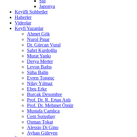
Şili
Japonya
Keyifli Sohbetler
Haberler
Videolar
Keyfi Yazanlar
Ahmet Gök
Nurol Pınar
Dr. Gürcan Vural
Sabri Kurdoğlu
Murat Yankı
Derya Merter
Levon Bağış
Süha Balin
Evren Tonguç
Nilay Yılmaz
Ebru Erke
Burçak Desombre
Prof. Dr. R. Ertan Anlı
Prof. Dr. Mehmet Ömür
Mustafa Çamlıca
Cem Soruşbay
Osman Tokat
Alessio Di Gino
Ayhan Güleyen