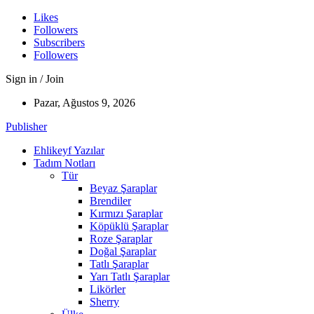
Likes
Followers
Subscribers
Followers
Sign in / Join
Pazar, Ağustos 9, 2026
Publisher
Ehlikeyf Yazılar
Tadım Notları
Tür
Beyaz Şaraplar
Brendiler
Kırmızı Şaraplar
Köpüklü Şaraplar
Roze Şaraplar
Doğal Şaraplar
Tatlı Şaraplar
Yarı Tatlı Şaraplar
Likörler
Sherry