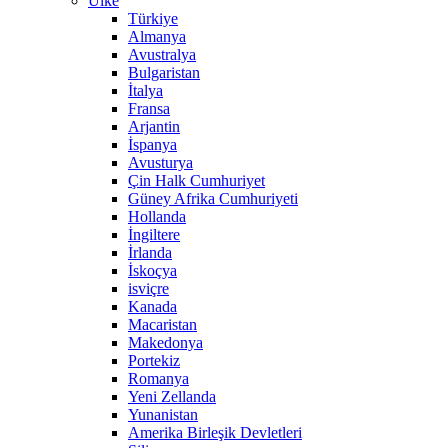
Ülke
Türkiye
Almanya
Avustralya
Bulgaristan
İtalya
Fransa
Arjantin
İspanya
Avusturya
Çin Halk Cumhuriyet
Güney Afrika Cumhuriyeti
Hollanda
İngiltere
İrlanda
İskoçya
isviçre
Kanada
Macaristan
Makedonya
Portekiz
Romanya
Yeni Zellanda
Yunanistan
Amerika Birleşik Devletleri