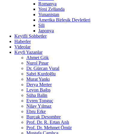
Romanya
Yeni Zellanda
Yunanistan
Amerika Birleşik Devletleri
Şili
Japonya
Keyifli Sohbetler
Haberler
Videolar
Keyfi Yazanlar
Ahmet Gök
Nurol Pınar
Dr. Gürcan Vural
Sabri Kurdoğlu
Murat Yankı
Derya Merter
Levon Bağış
Süha Balin
Evren Tonguç
Nilay Yılmaz
Ebru Erke
Burçak Desombre
Prof. Dr. R. Ertan Anlı
Prof. Dr. Mehmet Ömür
Mustafa Çamlıca