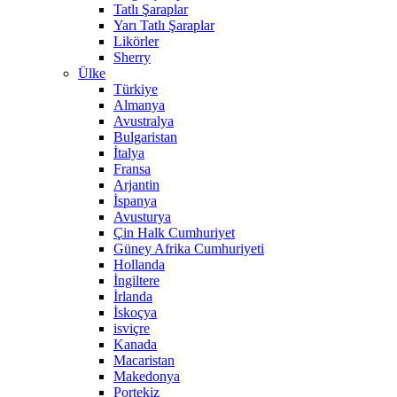
Tatlı Şaraplar
Yarı Tatlı Şaraplar
Likörler
Sherry
Ülke
Türkiye
Almanya
Avustralya
Bulgaristan
İtalya
Fransa
Arjantin
İspanya
Avusturya
Çin Halk Cumhuriyet
Güney Afrika Cumhuriyeti
Hollanda
İngiltere
İrlanda
İskoçya
isviçre
Kanada
Macaristan
Makedonya
Portekiz