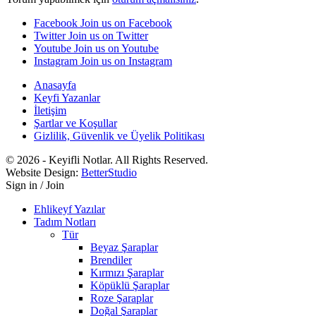
Facebook
Join us on Facebook
Twitter
Join us on Twitter
Youtube
Join us on Youtube
Instagram
Join us on Instagram
Anasayfa
Keyfi Yazanlar
İletişim
Şartlar ve Koşullar
Gizlilik, Güvenlik ve Üyelik Politikası
© 2026 - Keyifli Notlar. All Rights Reserved.
Website Design:
BetterStudio
Sign in / Join
Ehlikeyf Yazılar
Tadım Notları
Tür
Beyaz Şaraplar
Brendiler
Kırmızı Şaraplar
Köpüklü Şaraplar
Roze Şaraplar
Doğal Şaraplar