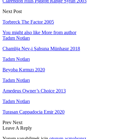
Clarendon Hills Piggott Range Syrah 2003
Next Post
Torbreck The Factor 2005
You might also like
More from author
Tadım Notları
Chamlija Nev-i Şahsına Münhasır 2018
Tadım Notları
Beyoba Kırmızı 2020
Tadım Notları
Amedeus Owner’s Choice 2013
Tadım Notları
Turasan Cappadocia Emir 2020
Prev
Next
Leave A Reply
Yorum yapabilmek için
oturum açmalısınız
.