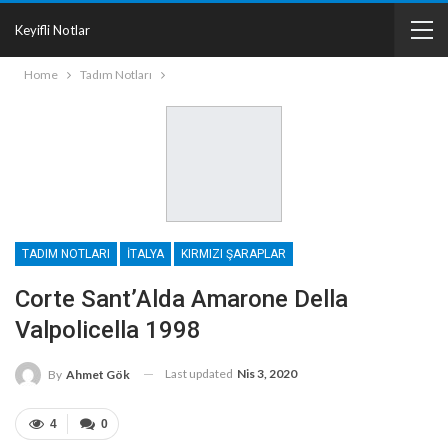
Keyifli Notlar
Home
Tadım Notları
TADIM NOTLARI
İTALYA
KIRMIZI ŞARAPLAR
Corte Sant’Alda Amarone Della
Valpolicella 1998
Last updated
Nis 3, 2020
By
Ahmet Gök
4
0