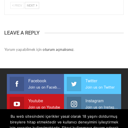
PREV
NEXT
LEAVE A REPLY
Yorum yapabilmek için
oturum açmalısınız
.
Facebook
Twitter
Join us on Facebook
Join us on Twitter
Youtube
Instagram
Join us on Youtube
Join us on Instagram
Bu web sitesindeki içerikler yasal olarak 18 yaşını doldurmuş
bireylere hitap etmektedir ve kullanıcı deneyimini iyileştirmek
için çerezler kullanılmaktadır. Siteyi kullanmaya devam ederek