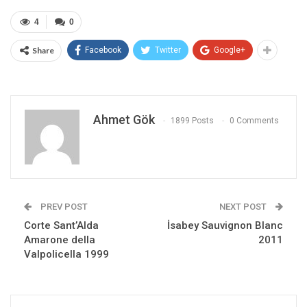
4
0
Share
Facebook
Twitter
Google+
Ahmet Gök
1899 Posts
0 Comments
PREV POST
NEXT POST
Corte Sant’Alda
İsabey Sauvignon Blanc
Amarone della
2011
Valpolicella 1999