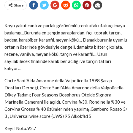
Share
Koyu yakut canlı ve parlak görünümlü, renk ufak ufak açılmaya
başlamış…Burunda en zengin şaraplardan, fıçı, toprak, tarçın,
badem, karabiber, karanfil, meyan kökü… Damak burunla uyumlu
ortanın üzerinde gövdesiyle dengeli, damakta bitter çikolata,
rezene, vanilya, meyan kökü, tarçın ve karanfil… Uzun
sayılabilecek finalinde karabiber acılığı ve tarçın tatları
kalıyor…
Corte Sant’Alda Amarone della Valpolicella 1998.Şarap
Dostları Derneği, Corte Sant’Alda Amarone della Valpolicella
Dikey Tadımı; Four Seasons Bosphorus Otelde Signora
Marinella Camerani ile açıldı. Corvina %30, Rondinella %30 ve
Corvina Grossa % 40 üzümlerinden yapılmış.Gambero Rosso 3/
3 , Universal wine score (UWS) 95 Alkol:%15
Keyif Notu:92.7