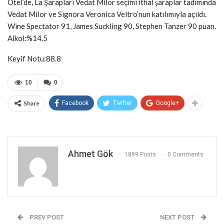
Otel’de, La Şaraplari Vedat Milor seçimi ithal şaraplar tadımında
Vedat Milor ve Signora Veronica Veltro’nun katılımıyla açıldı.
Wine Spectator 91, James Suckling 90, Stephen Tanzer 90 puan.
Alkol:%14.5
Keyif Notu:88.8
10
0
Share
Facebook
Twitter
Google+
Ahmet Gök
1899 Posts
0 Comments
PREV POST
NEXT POST