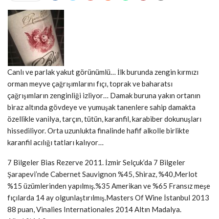
Canlı ve parlak yakut görünümlü… İlk burunda zengin kırmızı
orman meyve çağrışımlarını fıçı, toprak ve baharatsı
çağrışımların zenginliği izliyor… Damak buruna yakın ortanın
biraz altında gövdeye ve yumuşak tanenlere sahip damakta
özellikle vanilya, tarçın, tütün, karanfil, karabiber dokunuşları
hissediliyor. Orta uzunlukta finalinde hafif alkolle birlikte
karanfil acılığı tatları kalıyor…
7 Bilgeler Bias Rezerve 2011. İzmir Selçuk’da 7 Bilgeler
Şarapevi’nde Cabernet Sauvignon %45, Shiraz, %40,Merlot
%15 üzümlerinden yapılmış.%35 Amerikan ve %65 Fransız meşe
fıçılarda 14 ay olgunlaştırılmış.Masters Of Wine İstanbul 2013
88 puan, Vinalies Internationales 2014 Altın Madalya.