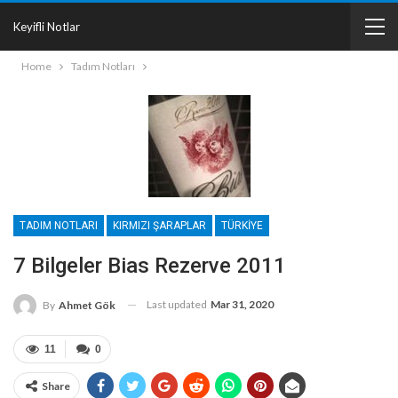
Keyifli Notlar
Home
Tadım Notları
TADIM NOTLARI
KIRMIZI ŞARAPLAR
TÜRKIYE
7 Bilgeler Bias Rezerve 2011
Last updated
Mar 31, 2020
By
Ahmet Gök
11
0
Share