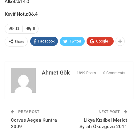
Alkol:%14.0
Keyif Notu:86.4
11
0
Share
Facebook
Twitter
Google+
Ahmet Gök
1899 Posts
0 Comments
PREV POST
NEXT POST
Corvus Aegea Kuntra
Likya Kızılbel Merlot
2009
Syrah Öküzgözü 2011