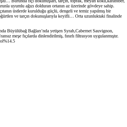
şlü… Burunda fıçı dokunuşları, tarçın, toprak, meyan kökü,karabiber,
unla uyumlu ağızı dolduran ortanın az üzerinde gövdeye sahip.
çıtanın üstlerde kurulduğu güçlü, dengeli ve temiz yapılmış bir
ürtlen ve tarçın dokunuşlarıyla keyifli… Orta uzunluktaki finalinde
da Büyülübağ Bağları’nda yetişen Syrah,Cabernet Sauvignon,
nsız meşe fıçılarda dinlendirilmiş, fınırlı filtrasyon uygulanmıştır.
kol%14.5