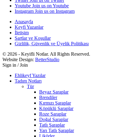
Twitter
Join us on Twitter
Youtube
Join us on Youtube
Instagram
Join us on Instagram
Anasayfa
Keyfi Yazanlar
İletişim
Şartlar ve Koşullar
Gizlilik, Güvenlik ve Üyelik Politikası
© 2026 - Keyifli Notlar. All Rights Reserved.
Website Design:
BetterStudio
Sign in / Join
Ehlikeyf Yazılar
Tadım Notları
Tür
Beyaz Şaraplar
Brendiler
Kırmızı Şaraplar
Köpüklü Şaraplar
Roze Şaraplar
Doğal Şaraplar
Tatlı Şaraplar
Yarı Tatlı Şaraplar
Likörler