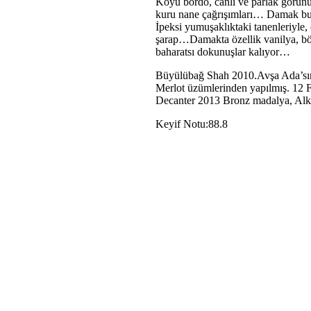
Koyu bordo, canlı ve parlak görünü
kuru nane çağrışımları… Damak bur
İpeksi yumuşaklıktaki tanenleriyle, 
şarap…Damakta özellik vanilya, böğ
baharatsı dokunuşlar kalıyor…
Büyülübağ Shah 2010.Avşa Ada’sın
Merlot üzümlerinden yapılmış. 12 Fra
Decanter 2013 Bronz madalya, Al
Keyif Notu:88.8