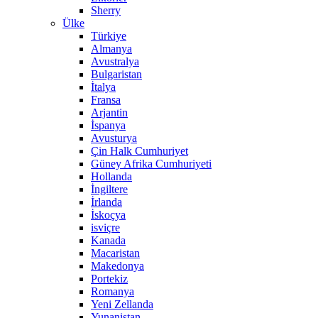
Sherry
Ülke
Türkiye
Almanya
Avustralya
Bulgaristan
İtalya
Fransa
Arjantin
İspanya
Avusturya
Çin Halk Cumhuriyet
Güney Afrika Cumhuriyeti
Hollanda
İngiltere
İrlanda
İskoçya
isviçre
Kanada
Macaristan
Makedonya
Portekiz
Romanya
Yeni Zellanda
Yunanistan