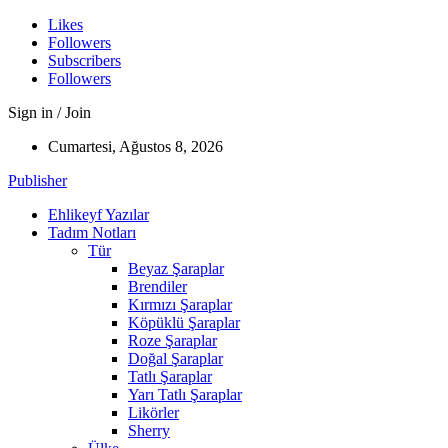
Likes
Followers
Subscribers
Followers
Sign in / Join
Cumartesi, Ağustos 8, 2026
Publisher
Ehlikeyf Yazılar
Tadım Notları
Tür
Beyaz Şaraplar
Brendiler
Kırmızı Şaraplar
Köpüklü Şaraplar
Roze Şaraplar
Doğal Şaraplar
Tatlı Şaraplar
Yarı Tatlı Şaraplar
Likörler
Sherry