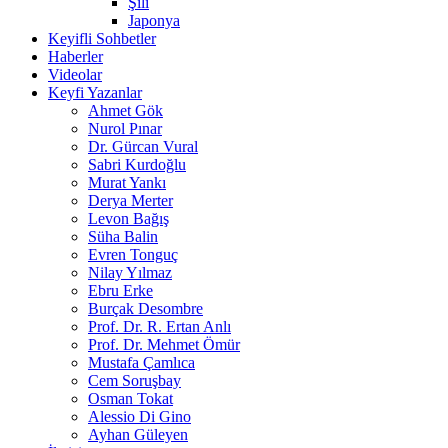
Şili
Japonya
Keyifli Sohbetler
Haberler
Videolar
Keyfi Yazanlar
Ahmet Gök
Nurol Pınar
Dr. Gürcan Vural
Sabri Kurdoğlu
Murat Yankı
Derya Merter
Levon Bağış
Süha Balin
Evren Tonguç
Nilay Yılmaz
Ebru Erke
Burçak Desombre
Prof. Dr. R. Ertan Anlı
Prof. Dr. Mehmet Ömür
Mustafa Çamlıca
Cem Soruşbay
Osman Tokat
Alessio Di Gino
Ayhan Güleyen