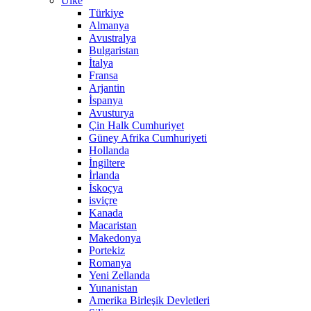
Ülke
Türkiye
Almanya
Avustralya
Bulgaristan
İtalya
Fransa
Arjantin
İspanya
Avusturya
Çin Halk Cumhuriyet
Güney Afrika Cumhuriyeti
Hollanda
İngiltere
İrlanda
İskoçya
isviçre
Kanada
Macaristan
Makedonya
Portekiz
Romanya
Yeni Zellanda
Yunanistan
Amerika Birleşik Devletleri