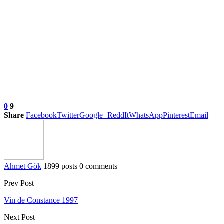
0
9
Share
Facebook
Twitter
Google+
ReddIt
WhatsApp
Pinterest
Email
Ahmet Gök
1899 posts
0 comments
Prev Post
Vin de Constance 1997
Next Post