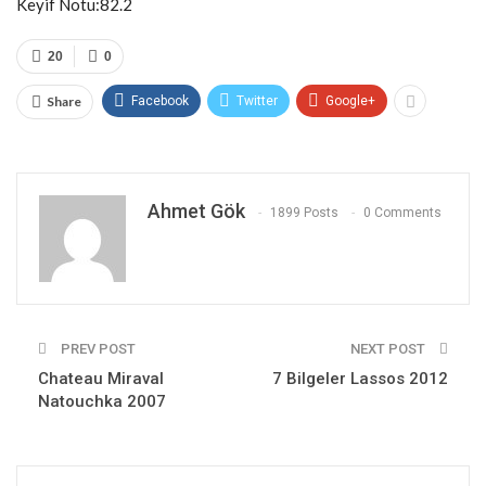
Keyif Notu:82.2
20
0
Share
Facebook
Twitter
Google+
Ahmet Gök
1899 Posts
0 Comments
PREV POST
NEXT POST
Chateau Miraval
7 Bilgeler Lassos 2012
Natouchka 2007