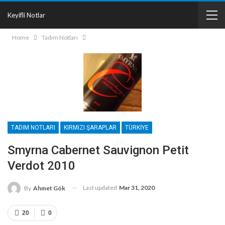
Keyifli Notlar
Home
Tadım Notları
TADIM NOTLARI
KIRMIZI ŞARAPLAR
TÜRKIYE
Smyrna Cabernet Sauvignon Petit
Verdot 2010
Last updated
Mar 31, 2020
By
Ahmet Gök
20
0