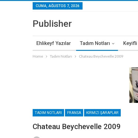
CUMA, AĞUSTOS 7, 2026
Publisher
Ehlikeyf Yazılar
Tadım Notları
Keyifl
Home
Tadım Notları
Chateau Beychevelle 2009
TADIM NOTLARI
FRANSA
KIRMIZI ŞARAPLAR
Chateau Beychevelle 2009