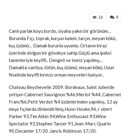
12
0
Canlı parlak koyu bordo, siyaha yakın bir görünüm…
Burunda Fıçı, toprak, kurşun kalem, tarçın, meyan kökü,
kuş üzümü… Damak burunla uyumlu. Ortanın biraz
üzerinde dolgun bir gövdeye sahip.Güçlü ama ipeksi
tanenleriyle keyifli.. Dengeli ve temiz yapılmış…
Damakta vanilya, tütün, kuş üzümü, meyan kökü, Uzun
finalinde keyifli kırmızı orman meyveleri kalıyor..
Chateau Beychevelle 2009. Bordeaux, Saint Julien’de
yetişen Cabernet Sauvignon %46,Merlot %44, Cabernet
Franc%6,Petit Verdot %4 üzümlerinden yapılmış. 12 ay
meşe fıçılarda dinlendirilmiş.Huon Hooke,96, r obert
Parker 93,Tim Atkin 94,Wine Enthusiast 93,Wine
Spectator 92,Stephen Tanzer 91,Jean-Marc Quarin
90,Decanter 17/20 ,Jancis Robinson 17/20.