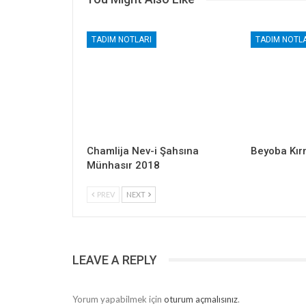
TADIM NOTLARI
TADIM NOTLA
Chamlija Nev-i Şahsına
Beyoba Kır
Münhasır 2018
PREV
NEXT
LEAVE A REPLY
Yorum yapabilmek için
oturum açmalısınız
.