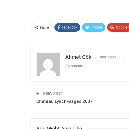
Share
Facebook
Twitter
Google
Ahmet Gök
1899 Posts
0
Comments
PREV POST
Chateau Lynch-Bages 2007
You Might Also Like