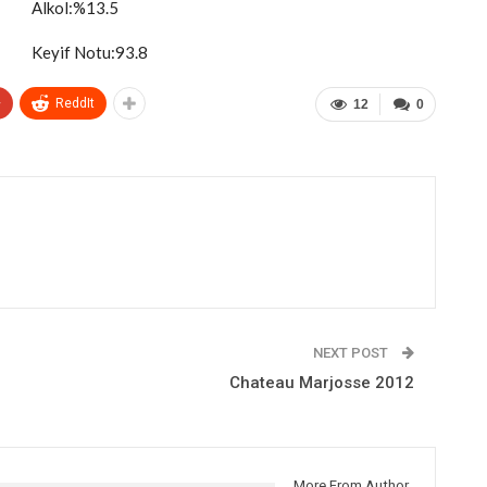
Alkol:%13.5
Keyif Notu:93.8
+
ReddIt
12
0
NEXT POST
Chateau Marjosse 2012
More From Author