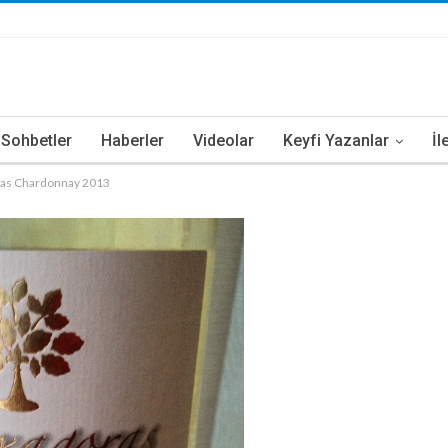
i Sohbetler
Haberler
Videolar
Keyfi Yazanlar
İl
as Chardonnay 2013