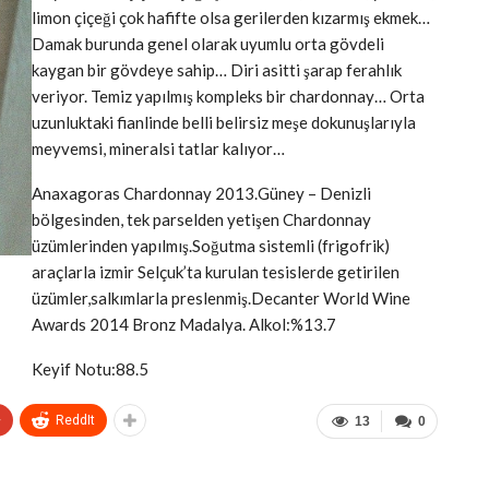
limon çiçeği çok hafifte olsa gerilerden kızarmış ekmek…
Damak burunda genel olarak uyumlu orta gövdeli
kaygan bir gövdeye sahip… Diri asitti şarap ferahlık
veriyor. Temiz yapılmış kompleks bir chardonnay… Orta
uzunluktaki fianlinde belli belirsiz meşe dokunuşlarıyla
meyvemsi, mineralsi tatlar kalıyor…
Anaxagoras Chardonnay 2013.Güney – Denizli
bölgesinden, tek parselden yetişen Chardonnay
üzümlerinden yapılmış.Soğutma sistemli (frigofrik)
araçlarla izmir Selçuk’ta kurulan tesislerde getirilen
üzümler,salkımlarla preslenmiş.Decanter World Wine
Awards 2014 Bronz Madalya. Alkol:%13.7
Keyif Notu:88.5
+
ReddIt
13
0