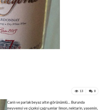
13
0
Canlı ve parlak beyaz altın görünümlü… Burunda
meyvemsi ve çiçeksi çağrışımlar limon, nektarin, yasemin,