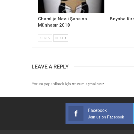
Chamlija Nev-i Şahsına
Beyoba Kır
Münhasır 2018
PREV
NEXT
LEAVE A REPLY
Yorum yapabilmek için
oturum açmalısınız
.
Facebook
Join us on Facebook