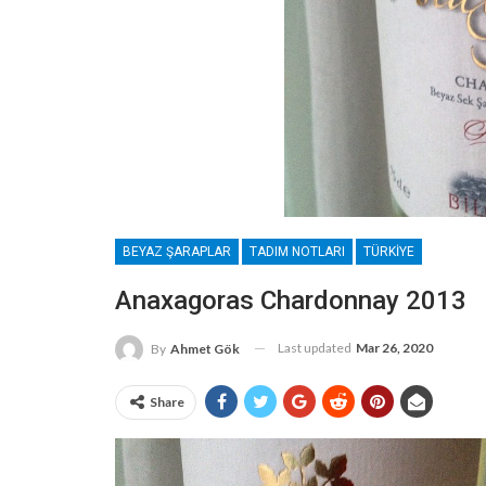
BEYAZ ŞARAPLAR
TADIM NOTLARI
TÜRKIYE
Anaxagoras Chardonnay 2013
Last updated
Mar 26, 2020
By
Ahmet Gök
Share