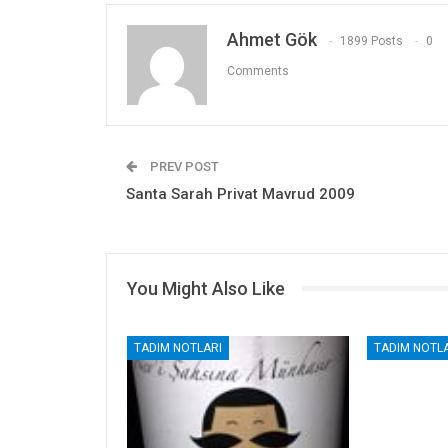
Ahmet Gök
1899 Posts
0
Comments
PREV POST
Santa Sarah Privat Mavrud 2009
You Might Also Like
TADIM NOTLARI
TADIM NOTLA