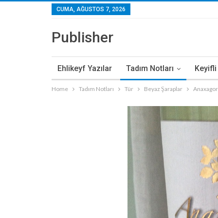
CUMA, AĞUSTOS 7, 2026
Publisher
Ehlikeyf Yazılar
Tadım Notları
Keyifl
Home
Tadım Notları
Tür
Beyaz Şaraplar
Anaxagor