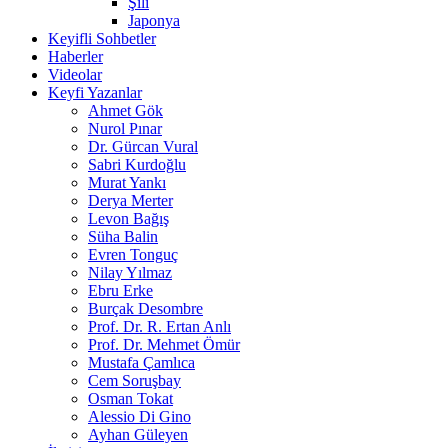
Şili
Japonya
Keyifli Sohbetler
Haberler
Videolar
Keyfi Yazanlar
Ahmet Gök
Nurol Pınar
Dr. Gürcan Vural
Sabri Kurdoğlu
Murat Yankı
Derya Merter
Levon Bağış
Süha Balin
Evren Tonguç
Nilay Yılmaz
Ebru Erke
Burçak Desombre
Prof. Dr. R. Ertan Anlı
Prof. Dr. Mehmet Ömür
Mustafa Çamlıca
Cem Soruşbay
Osman Tokat
Alessio Di Gino
Ayhan Güleyen