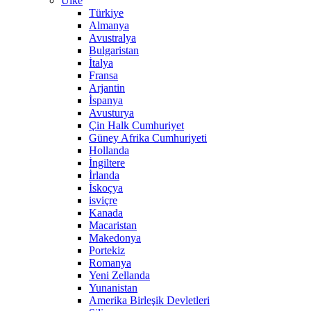
Ülke
Türkiye
Almanya
Avustralya
Bulgaristan
İtalya
Fransa
Arjantin
İspanya
Avusturya
Çin Halk Cumhuriyet
Güney Afrika Cumhuriyeti
Hollanda
İngiltere
İrlanda
İskoçya
isviçre
Kanada
Macaristan
Makedonya
Portekiz
Romanya
Yeni Zellanda
Yunanistan
Amerika Birleşik Devletleri