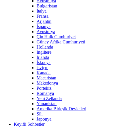
Avustralya
Bulgaristan
İtalya
Fransa
Arjantin
İspanya
Avusturya
Çin Halk Cumhuriyet
Güney Afrika Cumhuriyeti
Hollanda
İngiltere
İrlanda
İskoçya
isviçre
Kanada
Macaristan
Makedonya
Portekiz
Romanya
Yeni Zellanda
Yunanistan
Amerika Birleşik Devletleri
Şili
Japonya
Keyifli Sohbetler