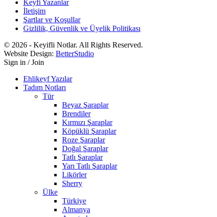
Keyfi Yazanlar
İletişim
Şartlar ve Koşullar
Gizlilik, Güvenlik ve Üyelik Politikası
© 2026 - Keyifli Notlar. All Rights Reserved.
Website Design:
BetterStudio
Sign in / Join
Ehlikeyf Yazılar
Tadım Notları
Tür
Beyaz Şaraplar
Brendiler
Kırmızı Şaraplar
Köpüklü Şaraplar
Roze Şaraplar
Doğal Şaraplar
Tatlı Şaraplar
Yarı Tatlı Şaraplar
Likörler
Sherry
Ülke
Türkiye
Almanya