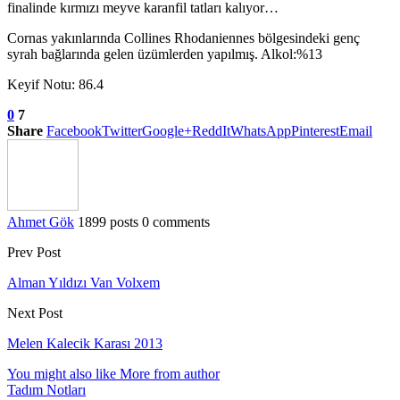
finalinde kırmızı meyve karanfil tatları kalıyor…
Cornas yakınlarında Collines Rhodaniennes bölgesindeki genç
syrah bağlarında gelen üzümlerden yapılmış. Alkol:%13
Keyif Notu: 86.4
0
7
Share
Facebook
Twitter
Google+
ReddIt
WhatsApp
Pinterest
Email
Ahmet Gök
1899 posts
0 comments
Prev Post
Alman Yıldızı Van Volxem
Next Post
Melen Kalecik Karası 2013
You might also like
More from author
Tadım Notları