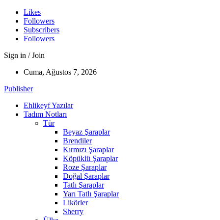
Likes
Followers
Subscribers
Followers
Sign in / Join
Cuma, Ağustos 7, 2026
Publisher
Ehlikeyf Yazılar
Tadım Notları
Tür
Beyaz Şaraplar
Brendiler
Kırmızı Şaraplar
Köpüklü Şaraplar
Roze Şaraplar
Doğal Şaraplar
Tatlı Şaraplar
Yarı Tatlı Şaraplar
Likörler
Sherry