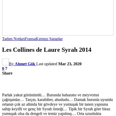
Tadım Notları
Fransa
Kırmızı Şaraplar
Les Collines de Laure Syrah 2014
By
Ahmet Gök
Last updated
Mar 23, 2020
0
7
Share
Parlak yakut görünümlü… Burunda baharatsı ve meyvemsi
çağrışımlar… Tarçın, karabiber, ahududu… Damak burunla uyumlu
ortanın çok az altında bir gövdeye ve yumuşak bir tanen yapısına
sahip keyifli ve genç bir Syrah örneği… Tipik bir Syrah göre biraz
yumuşak olsa da dengeli ve temiz yapılmış… Orta uzunlukta