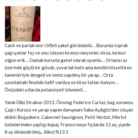
Canlı ve parlak mor röfleli yakut görünümlü… Burunda toprak
çağrışımlar fıçı ve onu izleyen kırımızı meyveler, kiraz, kırmızı
olgun erik… Damak burunla genel olarak uyumlu… Ortanın az
üzerinde güçlü bir gövde, yuvarlak hatlı ama kendini hissettiren
tanenleriyle dengeli ve temiz yapılmış bir şarap… Orta
uzunluktaki finalide hafif vanilya ve kiraz tatları kalıyor…
Önüzdeki yıllarda potansiyeli izlenmeli…
Yanık Ülkü Strabon 2013. Önolog Federico Curtaz, bağ sorumsu
Çağrı Kurucu ve şarap yapım danışmanı Saba Açıkgöz’den oluşan
ekibin Boğazkere, Cabernet Sauvignon, Petit Verdot, Merlot
üzümlerinden yaptığı kupaj. Fransız meşe fıçılarda 12 ay, şişede
8 ay dinlendirilmiş.. Alkol:%13.5