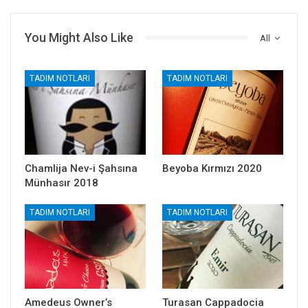
You Might Also Like
All
TADIM NOTLARI
TADIM NOTLARI
Chamlija Nev-i Şahsına
Beyoba Kırmızı 2020
Münhasır 2018
TADIM NOTLARI
TADIM NOTLARI
Amedeus Owner’s
Turasan Cappadocia