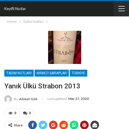
Keyifli Notlar
Home
Tadım Notları
TADIM NOTLARI
KIRMIZI ŞARAPLAR
TÜRKIYE
Yanık Ülkü Strabon 2013
Last updated
Mar 27, 2020
By
Ahmet Gök
9
0
Share