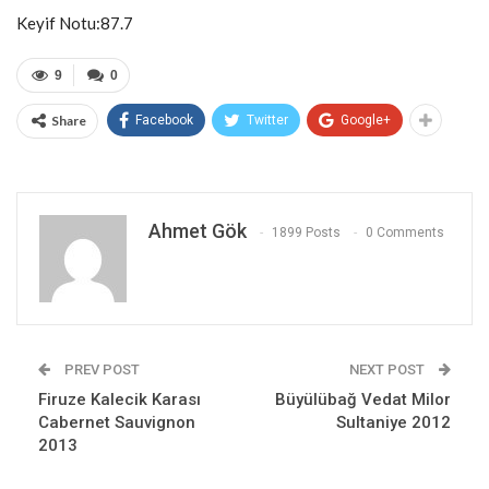
Keyif Notu:87.7
9
0
Share
Facebook
Twitter
Google+
Ahmet Gök
1899 Posts
0 Comments
PREV POST
NEXT POST
Firuze Kalecik Karası
Büyülübağ Vedat Milor
Cabernet Sauvignon
Sultaniye 2012
2013