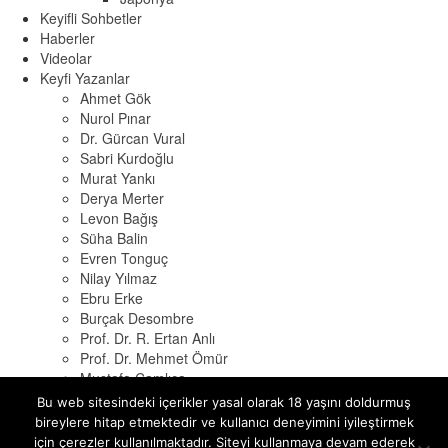
Keyifli Sohbetler
Haberler
Videolar
Keyfi Yazanlar
Ahmet Gök
Nurol Pınar
Dr. Gürcan Vural
Sabri Kurdoğlu
Murat Yankı
Derya Merter
Levon Bağış
Süha Balin
Evren Tonguç
Nilay Yılmaz
Ebru Erke
Burçak Desombre
Prof. Dr. R. Ertan Anlı
Prof. Dr. Mehmet Ömür
Mustafa Çamlıca
Cem Soruşbay
Bu web sitesindeki içerikler yasal olarak 18 yaşını doldurmuş
Osman Tokat
bireylere hitap etmektedir ve kullanıcı deneyimini iyileştirmek
Alessio Di Gino
için çerezler kullanılmaktadır. Siteyi kullanmaya devam ederek