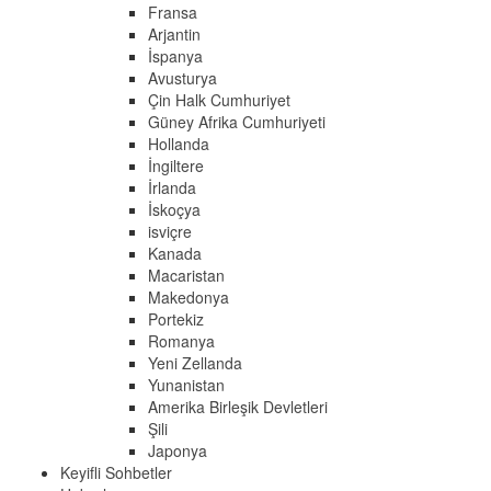
Fransa
Arjantin
İspanya
Avusturya
Çin Halk Cumhuriyet
Güney Afrika Cumhuriyeti
Hollanda
İngiltere
İrlanda
İskoçya
isviçre
Kanada
Macaristan
Makedonya
Portekiz
Romanya
Yeni Zellanda
Yunanistan
Amerika Birleşik Devletleri
Şili
Japonya
Keyifli Sohbetler