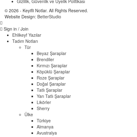
Gizlilik, Güvenlik ve Üyelik Politikası
© 2026 - Keyifli Notlar. All Rights Reserved.
Website Design:
BetterStudio
Sign in / Join
Ehlikeyf Yazılar
Tadım Notları
Tür
Beyaz Şaraplar
Brendiler
Kırmızı Şaraplar
Köpüklü Şaraplar
Roze Şaraplar
Doğal Şaraplar
Tatlı Şaraplar
Yarı Tatlı Şaraplar
Likörler
Sherry
Ülke
Türkiye
Almanya
Avustralya