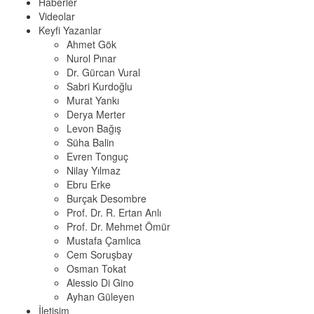
Haberler
Videolar
Keyfi Yazanlar
Ahmet Gök
Nurol Pınar
Dr. Gürcan Vural
Sabri Kurdoğlu
Murat Yankı
Derya Merter
Levon Bağış
Süha Balin
Evren Tonguç
Nilay Yılmaz
Ebru Erke
Burçak Desombre
Prof. Dr. R. Ertan Anlı
Prof. Dr. Mehmet Ömür
Mustafa Çamlıca
Cem Soruşbay
Osman Tokat
Alessio Di Gino
Ayhan Güleyen
İletişim