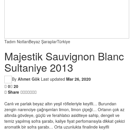
Tadım Notları
Beyaz Şaraplar
Türkiye
Majestik Sauvignon Blanc
Sultaniye 2013
By
Ahmet Gök
Last updated
Mar 26, 2020
0
20
Share
Canlı ve parlak beyaz altın yeşil röfleleriyle keyifli… Burundan
zengin narenciye çağrışımları limon, limon çiçeği… Ortanın çok az
altında gövdeye, güçlü ve ferahlatıcı asiditeye sahip, dengeli ve
temiz yapılmış sofra şarabı, kaliye fiyat perfomansıyla dikkat çekici
aromatik bir sofra şarabı… Orta uzunlukta finalinde keyifli