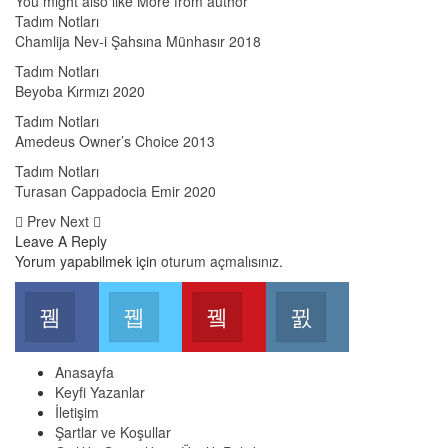
You might also like
More from author
Tadım Notları
Chamlija Nev-i Şahsına Münhasır 2018
Tadım Notları
Beyoba Kırmızı 2020
Tadım Notları
Amedeus Owner’s Choice 2013
Tadım Notları
Turasan Cappadocia Emir 2020
Prev
Next
Leave A Reply
Yorum yapabilmek için
oturum açmalısınız
.
Facebook
Twitter
Youtube
Instagram
Join us on Facebook
Join us on Twitter
Join us on Youtube
Join us on Instag
Anasayfa
Keyfi Yazanlar
İletişim
Şartlar ve Koşullar