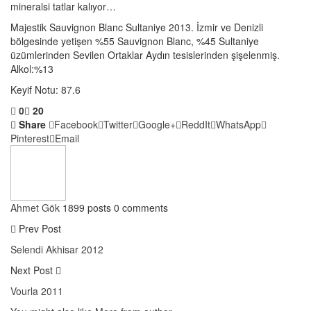
mineralsi tatlar kalıyor…
Majestik Sauvignon Blanc Sultaniye 2013. İzmir ve Denizli
bölgesinde yetişen %55 Sauvignon Blanc, %45 Sultaniye
üzümlerinden Sevilen Ortaklar Aydın tesislerinden şişelenmiş.
Alkol:%13
Keyif Notu: 87.6
0
20
Share
Facebook
Twitter
Google+
ReddIt
WhatsApp
Pinterest
Email
Ahmet Gök
1899 posts
0 comments
Prev Post
Selendi Akhisar 2012
Next Post
Vourla 2011