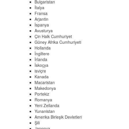
Bulgaristan
İtalya
Fransa
Arjantin
İspanya
Avusturya
Çin Halk Cumhuriyet
Güney Afrika Cumhuriyeti
Hollanda
İngiltere
İrlanda
İskoçya
isviçre
Kanada
Macaristan
Makedonya
Portekiz
Romanya
Yeni Zellanda
Yunanistan
Amerika Birleşik Devletleri
Şili
Japonya