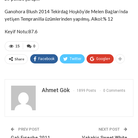
Ganohora Blush 2014 Tekirdağ Hoşköy’de Melen Bağları’nda
yetişen Tempranilla üzümlerinden yapılmış. Alkol:% 12
Keyif Notu:87.6
15
0
Share
Facebook
Twitter
Google+
Ahmet Gök
1899 Posts
0 Comments
PREV POST
NEXT POST
Gali Evreshe 2011
Vakakis Sweet White