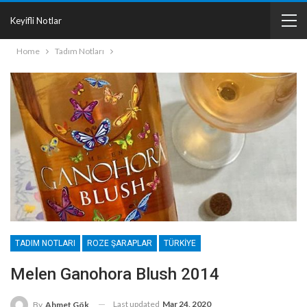
Keyifli Notlar
Home
Tadım Notları
TADIM NOTLARI
ROZE ŞARAPLAR
TÜRKIYE
Melen Ganohora Blush 2014
Last updated
Mar 24, 2020
By
Ahmet Gök