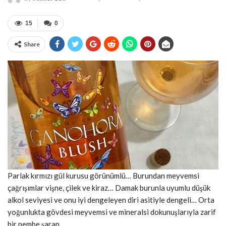
15
0
Share
Parlak kırmızı gül kurusu görünümlü… Burundan meyvemsi
çağrışımlar vişne, çilek ve kiraz… Damak burunla uyumlu düşük
alkol seviyesi ve onu iyi dengeleyen diri asitiyle dengeli… Orta
yoğunlukta gövdesi meyvemsi ve mineralsi dokunuşlarıyla zarif
bir pembe şarap…