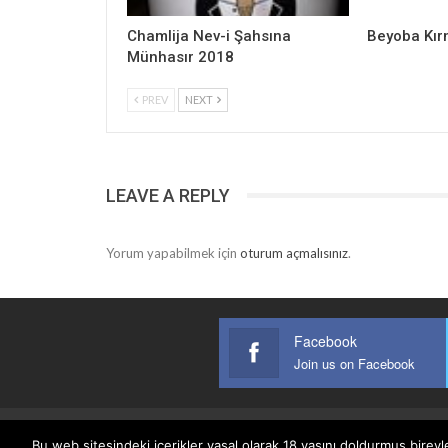
Chamlija Nev-i Şahsına
Beyoba Kır
Münhasır 2018
PREV
NEXT
LEAVE A REPLY
Yorum yapabilmek için
oturum açmalısınız
.
Facebook
Join us on Facebook
Bu web sitesindeki içerikler yasal olarak 18 yaşını doldurmuş bireyl