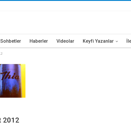
i Sohbetler
Haberler
Videolar
Keyfi Yazanlar
İl
12
t 2012