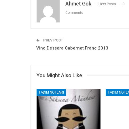
Ahmet Gök
1899 Posts
0
Comments
PREV POST
Vino Dessera Cabernet Franc 2013
You Might Also Like
TADIM NOTLARI
TADIM NOTLA