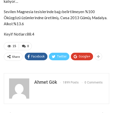
kalıyor…
Sevilen Magnesia tesislerinde bağı belirtilmeyen %100
Öküzgözü üzümlerindne üretilmiş. Cwsa 2013 Gümüş Madalya.
Alkol:%13.6
Keyif Notları:88.4
15
0
Share
Facebook
Twitter
Google+
Ahmet Gök
1899 Posts
0 Comments