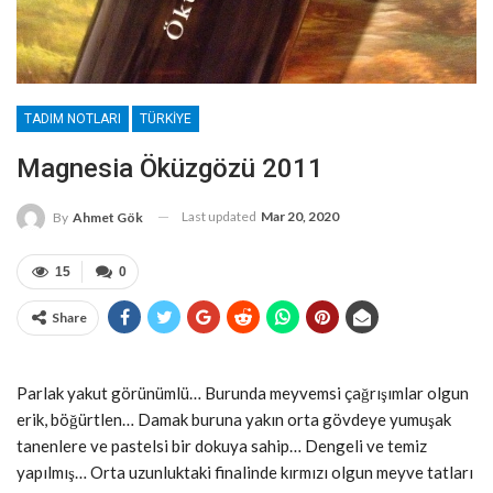
TADIM NOTLARI
TÜRKIYE
Magnesia Öküzgözü 2011
Last updated
Mar 20, 2020
By
Ahmet Gök
15
0
Share
Parlak yakut görünümlü… Burunda meyvemsi çağrışımlar olgun
erik, böğürtlen… Damak buruna yakın orta gövdeye yumuşak
tanenlere ve pastelsi bir dokuya sahip… Dengeli ve temiz
yapılmış… Orta uzunluktaki finalinde kırmızı olgun meyve tatları