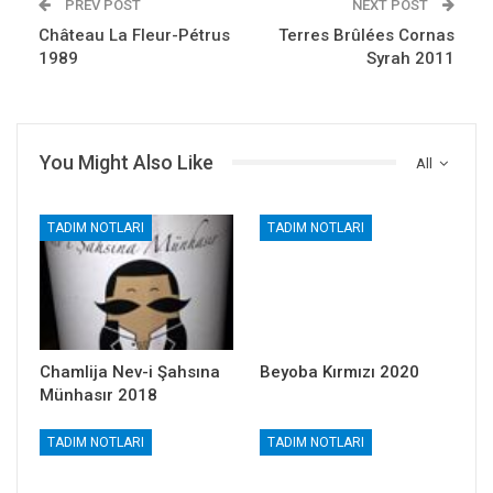
PREV POST
NEXT POST
Château La Fleur-Pétrus
Terres Brûlées Cornas
1989
Syrah 2011
You Might Also Like
All
TADIM NOTLARI
TADIM NOTLARI
Chamlija Nev-i Şahsına
Beyoba Kırmızı 2020
Münhasır 2018
TADIM NOTLARI
TADIM NOTLARI