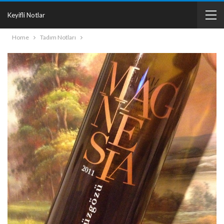
Keyifli Notlar
Home
Tadım Notları