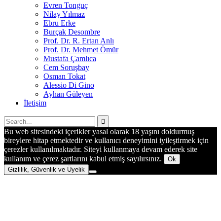
Evren Tonguç
Nilay Yılmaz
Ebru Erke
Burçak Desombre
Prof. Dr. R. Ertan Anlı
Prof. Dr. Mehmet Ömür
Mustafa Çamlıca
Cem Soruşbay
Osman Tokat
Alessio Di Gino
Ayhan Güleyen
İletişim
Bu web sitesindeki içerikler yasal olarak 18 yaşını doldurmuş
bireylere hitap etmektedir ve kullanıcı deneyimini iyileştirmek için
çerezler kullanılmaktadır. Siteyi kullanmaya devam ederek site
kullanım ve çerez şartlarını kabul etmiş sayılırsınız.
Ok
Gizlilik, Güvenlik ve Üyelik