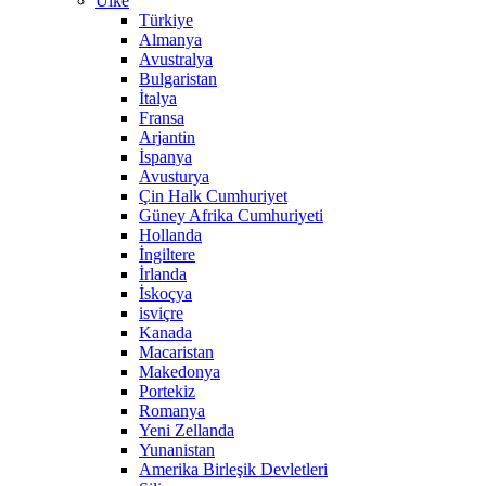
Ülke
Türkiye
Almanya
Avustralya
Bulgaristan
İtalya
Fransa
Arjantin
İspanya
Avusturya
Çin Halk Cumhuriyet
Güney Afrika Cumhuriyeti
Hollanda
İngiltere
İrlanda
İskoçya
isviçre
Kanada
Macaristan
Makedonya
Portekiz
Romanya
Yeni Zellanda
Yunanistan
Amerika Birleşik Devletleri