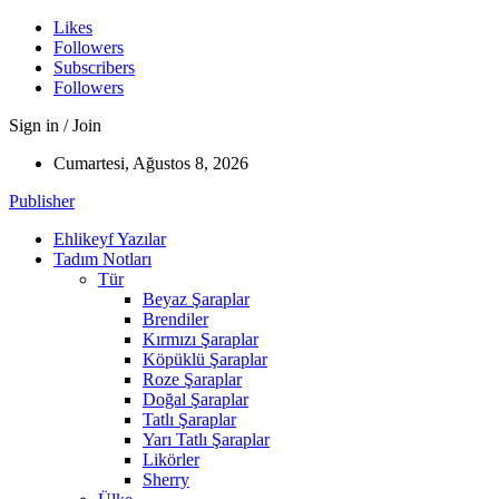
Likes
Followers
Subscribers
Followers
Sign in / Join
Cumartesi, Ağustos 8, 2026
Publisher
Ehlikeyf Yazılar
Tadım Notları
Tür
Beyaz Şaraplar
Brendiler
Kırmızı Şaraplar
Köpüklü Şaraplar
Roze Şaraplar
Doğal Şaraplar
Tatlı Şaraplar
Yarı Tatlı Şaraplar
Likörler
Sherry