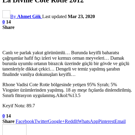
By
Ahmet Gök
Last updated
Mar 23, 2020
0
14
Share
Canlı ve parlak yakut görünümlü… Burunda keyifli baharatsı
çağrışımlar hafif fıçı izleri ve kırmızı orman meyveleri… Damak
burunla uyumlu ortanın birazcık üzerinde güçlü bir gövde ve güçlü
tanenleriyle dikkat çekici… Dengeli ve temiz yapılmış şarabın
finalinde vanilya dokunuşları keyifli…
Rhone Vadisi Cote Rotie bölgesinde yetişen 95% Syrah; 5%
Viognier üzümlerinden yapılmış. 18 ay meşe fıçılarda dinlendirilmiş.
Sınırlı fitrasyon uygulanmış.Alkol:%13.5
Keyif Notu: 89.7
0
14
Share
Facebook
Twitter
Google+
ReddIt
WhatsApp
Pinterest
Email