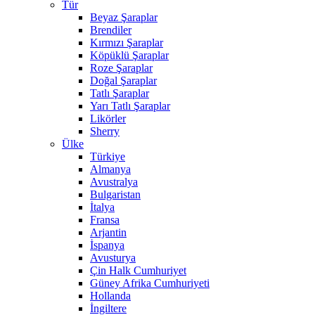
Tür
Beyaz Şaraplar
Brendiler
Kırmızı Şaraplar
Köpüklü Şaraplar
Roze Şaraplar
Doğal Şaraplar
Tatlı Şaraplar
Yarı Tatlı Şaraplar
Likörler
Sherry
Ülke
Türkiye
Almanya
Avustralya
Bulgaristan
İtalya
Fransa
Arjantin
İspanya
Avusturya
Çin Halk Cumhuriyet
Güney Afrika Cumhuriyeti
Hollanda
İngiltere