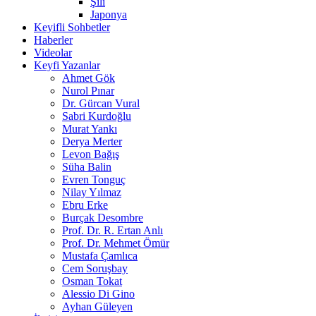
Şili
Japonya
Keyifli Sohbetler
Haberler
Videolar
Keyfi Yazanlar
Ahmet Gök
Nurol Pınar
Dr. Gürcan Vural
Sabri Kurdoğlu
Murat Yankı
Derya Merter
Levon Bağış
Süha Balin
Evren Tonguç
Nilay Yılmaz
Ebru Erke
Burçak Desombre
Prof. Dr. R. Ertan Anlı
Prof. Dr. Mehmet Ömür
Mustafa Çamlıca
Cem Soruşbay
Osman Tokat
Alessio Di Gino
Ayhan Güleyen