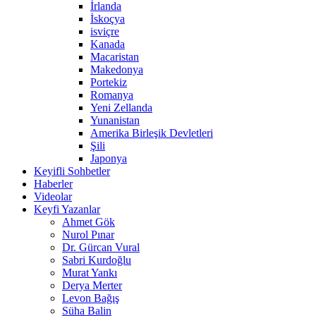
İrlanda
İskoçya
isviçre
Kanada
Macaristan
Makedonya
Portekiz
Romanya
Yeni Zellanda
Yunanistan
Amerika Birleşik Devletleri
Şili
Japonya
Keyifli Sohbetler
Haberler
Videolar
Keyfi Yazanlar
Ahmet Gök
Nurol Pınar
Dr. Gürcan Vural
Sabri Kurdoğlu
Murat Yankı
Derya Merter
Levon Bağış
Süha Balin