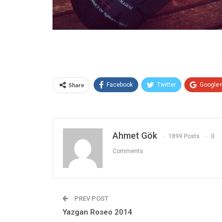
Share
Facebook
Twitter
Google
Ahmet Gök
1899 Posts
0
Comments
PREV POST
Yazgan Roseo 2014