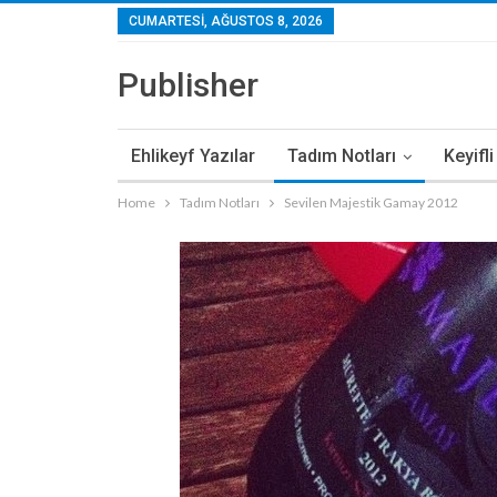
CUMARTESI, AĞUSTOS 8, 2026
Publisher
Ehlikeyf Yazılar
Tadım Notları
Keyifl
Home
Tadım Notları
Sevilen Majestik Gamay 2012