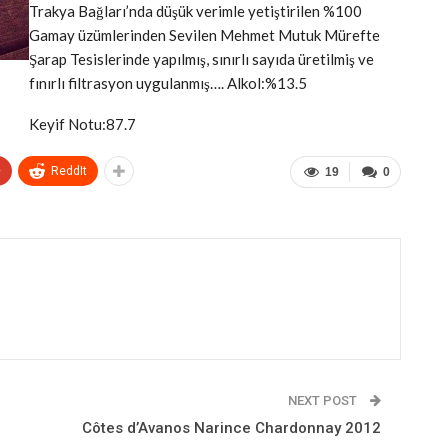
Trakya Bağları’nda düşük verimle yetiştirilen %100
Gamay üzümlerinden Sevilen Mehmet Mutuk Mürefte
Şarap Tesislerinde yapılmış, sınırlı sayıda üretilmiş ve
fınırlı filtrasyon uygulanmış…. Alkol:%13.5
Keyif Notu:87.7
+
ReddIt
19
0
NEXT POST
Côtes d’Avanos Narince Chardonnay 2012