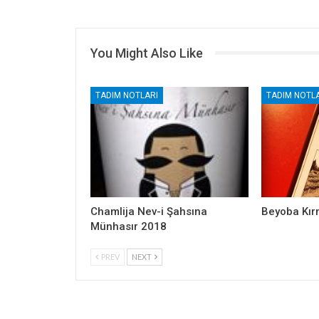
You Might Also Like
TADIM NOTLARI
TADIM NOTLA
Chamlija Nev-i Şahsına
Beyoba Kır
Münhasır 2018
PREV
NEXT