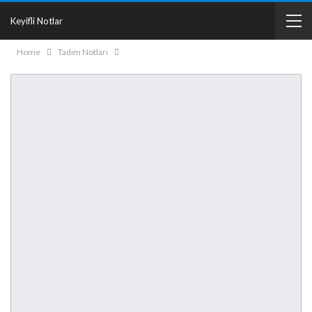
Keyifli Notlar
Home
Tadım Notları