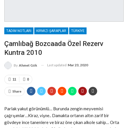
TADIM NOTLARI
KIRMIZI ŞARAPLAR
TÜRKIYE
Çamlıbağ Bozcaada Özel Rezerv
Kuntra 2010
Last updated
Mar 23, 2020
By
Ahmet Gök
11
0
Share
Parlak yakut görünümlü… Burunda zengin meyvemisi
çağrışımlar…Kiraz, vişne.. Damakta ortanın altın zarif bir
gövdeye ince tanenlere ve biraz öne çıkan alkole sahip… Orta