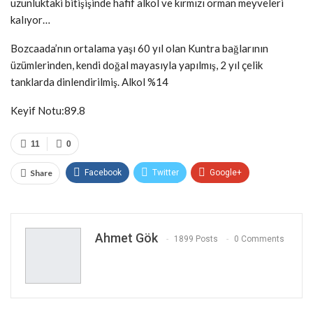
uzunluktaki bitişişinde hafif alkol ve kırmızı orman meyveleri
kalıyor…
Bozcaada’nın ortalama yaşı 60 yıl olan Kuntra bağlarının
üzümlerinden, kendi doğal mayasıyla yapılmış, 2 yıl çelik
tanklarda dinlendirilmiş. Alkol %14
Keyif Notu:89.8
11
0
Share
Facebook
Twitter
Google+
ReddIt
WhatsApp
Pinterest
Email
Ahmet Gök
1899 Posts
0 Comments