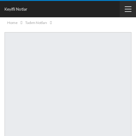
Keyifli Notlar
Home
Tadım Notları