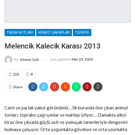
TADIM NOTLARI
KIRMIZI ŞARAPLAR
TÜRKIYE
Melencik Kalecik Karası 2013
Last updated
Mar 23, 2020
By
Ahmet Gök
115
0
Share
Canlı ve parlak yakut görünümlü… İlk burunda öne çıkan animal
tonları, topraksı çağrışımlar ve mahlep izliyor… Damakta alkol
biraz öne çıksada güçlü asit ve yumuşak tanenleriyle dengesini
bulmaya çalışıyor. Orta yoğunlukta gövdeye ve orta uzunlukta