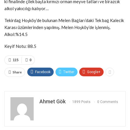
ki finalinde çilek başta kırmızı orman meyve tatları ve birazcık
alkol yakıcılığı kalıyor…
Tekirdağ Hoşköy’de bulunan Melen Bağları’daki Tek bağ Kalecik
Karası üzümlerinden yapılmış. Melen Hoşköy’de işlenmiş.
Alkol:%14.5
Keyif Notu: 88.5
115
0
Share
Facebook
Twitter
Google+
Ahmet Gök
1899 Posts
0 Comments