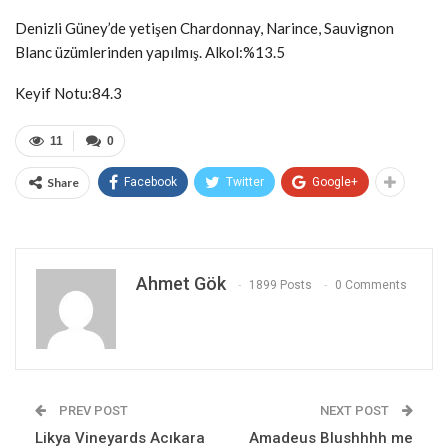
Denizli Güney’de yetişen Chardonnay, Narince, Sauvignon
Blanc üzümlerinden yapılmış. Alkol:%13.5
Keyif Notu:84.3
11
0
Share
Facebook
Twitter
Google+
Ahmet Gök
1899 Posts
0 Comments
PREV POST
NEXT POST
Likya Vineyards Acıkara
Amadeus Blushhhh me