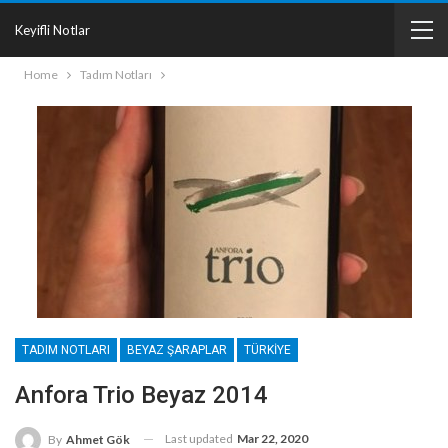
Keyifli Notlar
Home
Tadım Notları
TADIM NOTLARI
BEYAZ ŞARAPLAR
TÜRKIYE
Anfora Trio Beyaz 2014
Last updated
Mar 22, 2020
By
Ahmet Gök