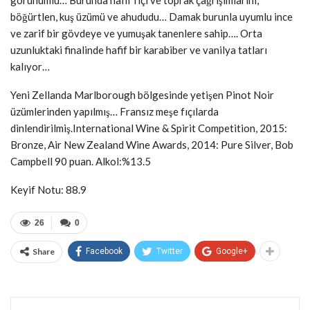
görünümlü… Burunda hafif fıçı ve toprak çağrışımlarını,
böğürtlen, kuş üzümü ve ahududu… Damak burunla uyumlu ince
ve zarif bir gövdeye ve yumuşak tanenlere sahip…. Orta
uzunluktaki finalinde hafif bir karabiber ve vanilya tatları
kalıyor…
Yeni Zellanda Marlborough bölgesinde yetişen Pinot Noir
üzümlerinden yapılmış… Fransız meşe fıçılarda
dinlendirilmiş.International Wine & Spirit Competition, 2015:
Bronze, Air New Zealand Wine Awards, 2014: Pure Silver, Bob
Campbell 90 puan. Alkol:%13.5
Keyif Notu: 88.9
26
0
Share
Facebook
Twitter
Google+