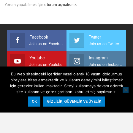
Yorum yapabilmek için
oturum açmalısınız
.
Facebook
Twitter
Join us on Facebook
Join us on Twitter
Youtube
Instagram
Join us on Youtube
Join us on Instagram
Bu web sitesindeki içerikler yasal olarak 18 yaşını doldurmuş
bireylere hitap etmektedir ve kullanıcı deneyimini iyileştirmek
için çerezler kullanılmaktadır. Siteyi kullanmaya devam ederek
Anasayfa
Keyfi Yazanlar
İletişim
Şartlar Ve Koşullar
site kullanım ve çerez şartlarını kabul etmiş sayılırsınız.
Gizlilik, Güvenlik Ve Üyelik Politikası
OK
GIZLILIK, GÜVENLIK VE ÜYELIK
© 2026 - Keyifli Notlar. All Rights Reserved.
Website Design:
BetterStudio