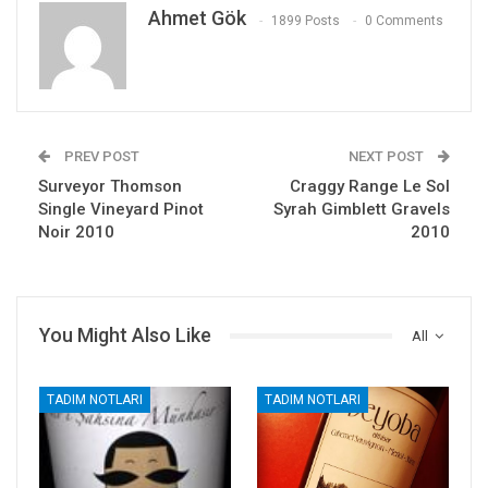
Ahmet Gök
1899 Posts
0 Comments
PREV POST
NEXT POST
Surveyor Thomson
Craggy Range Le Sol
Single Vineyard Pinot
Syrah Gimblett Gravels
Noir 2010
2010
You Might Also Like
All
TADIM NOTLARI
TADIM NOTLARI