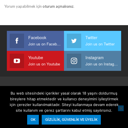
Yorum yapabilmek için
oturum açmalısınız
.
Facebook
Twitter
Join us on Facebook
Join us on Twitter
Youtube
Instagram
Join us on Youtube
Join us on Instagram
Anasayfa
Keyfi Yazanlar
İletişim
Şartlar Ve Koşullar
Bu web sitesindeki içerikler yasal olarak 18 yaşını doldurmuş
Gizlilik, Güvenlik Ve Üyelik Politikası
bireylere hitap etmektedir ve kullanıcı deneyimini iyileştirmek
için çerezler kullanılmaktadır. Siteyi kullanmaya devam ederek
site kullanım ve çerez şartlarını kabul etmiş sayılırsınız.
© 2026 - Keyifli Notlar. All Rights Reserved.
OK
GIZLILIK, GÜVENLIK VE ÜYELIK
Website Design:
BetterStudio