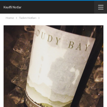
Keyifli Notlar
Home
Tadım Notları