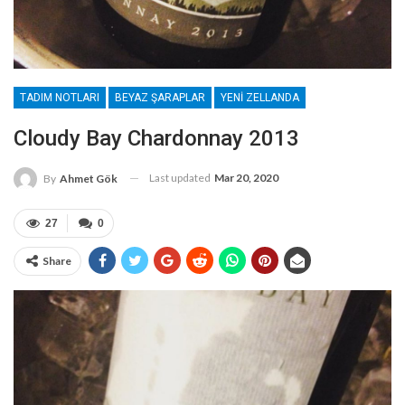
TADIM NOTLARI
BEYAZ ŞARAPLAR
YENI ZELLANDA
Cloudy Bay Chardonnay 2013
Last updated
Mar 20, 2020
By
Ahmet Gök
27
0
Share