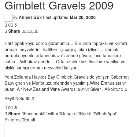
Gimblett Gravels 2009
By
Ahmet Gök
Last updated
Mar 20, 2020
0
5
Share
Hafif opak koyu bordo görünümlü… Burunda topraksı ve kırmızı
orman meyvelerini, hafiften fıçı çağrışımları izliyor… Damak
burunla uyumlu ortanın biraz üzerinde gövde, ince tanenlere
sahip…Asit biraz geride… Orta uzunluktaki finalinde vanilya ve
pişkin kırmızı orman meyveleri kalıyor…
Yeni Zellanda Havkes Bay Gimblett Gravels’de yetişen Cabernet
Sauvignon ve Merlot üzümlerinden yapılmış.Wine Enthusiast 91
puan, Air New Zealand Wine Awards, 2013: Silver . Alkol:%13.5
Keyif Notu:85.2
0
5
Share
Facebook
Twitter
Google+
ReddIt
WhatsApp
Pinterest
Email