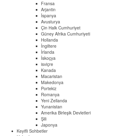
Fransa
Arjantin
İspanya
Avusturya
Çin Halk Cumhuriyet
Güney Afrika Cumhuriyeti
Hollanda
İngiltere
İrlanda
İskoçya
isviçre
Kanada
Macaristan
Makedonya
Portekiz
Romanya
Yeni Zellanda
Yunanistan
Amerika Birleşik Devletleri
Şili
Japonya
Keyifli Sohbetler