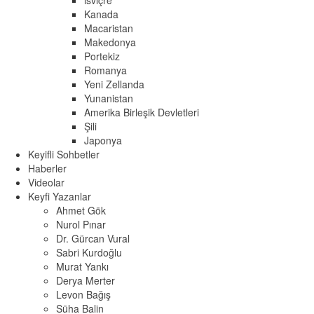
isviçre
Kanada
Macaristan
Makedonya
Portekiz
Romanya
Yeni Zellanda
Yunanistan
Amerika Birleşik Devletleri
Şili
Japonya
Keyifli Sohbetler
Haberler
Videolar
Keyfi Yazanlar
Ahmet Gök
Nurol Pınar
Dr. Gürcan Vural
Sabri Kurdoğlu
Murat Yankı
Derya Merter
Levon Bağış
Süha Balin