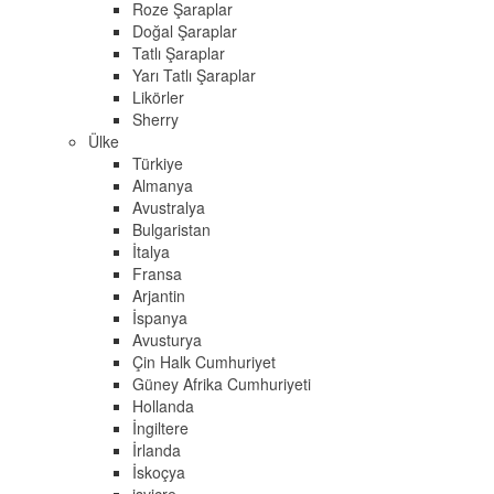
Roze Şaraplar
Doğal Şaraplar
Tatlı Şaraplar
Yarı Tatlı Şaraplar
Likörler
Sherry
Ülke
Türkiye
Almanya
Avustralya
Bulgaristan
İtalya
Fransa
Arjantin
İspanya
Avusturya
Çin Halk Cumhuriyet
Güney Afrika Cumhuriyeti
Hollanda
İngiltere
İrlanda
İskoçya