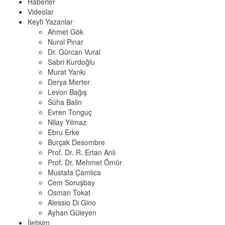
Haberler
Videolar
Keyfi Yazanlar
Ahmet Gök
Nurol Pınar
Dr. Gürcan Vural
Sabri Kurdoğlu
Murat Yankı
Derya Merter
Levon Bağış
Süha Balin
Evren Tonguç
Nilay Yılmaz
Ebru Erke
Burçak Desombre
Prof. Dr. R. Ertan Anlı
Prof. Dr. Mehmet Ömür
Mustafa Çamlıca
Cem Soruşbay
Osman Tokat
Alessio Di Gino
Ayhan Güleyen
İletişim