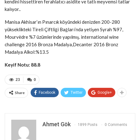
kendini hissettiren ferahlatıcı asidite ve tatlı meyvemsi tatlar
kalıyor..
Manisa Akhisar’ın Pınarcık köyündeki denizden 200-280
yükseklikteki Tireli Çiftliği Bağları’nda yetişen Syrah %97,
Mourvèdre %7 üzümlerinde yapılmış. international wine
challenge 2016 Bronza Madalya,Decanter 2016 Bronz
Madalya Alkol:%13.5
Keyif Notu: 88.8
23
0
Share
Facebook
Twitter
Google+
Ahmet Gök
1899 Posts
0 Comments