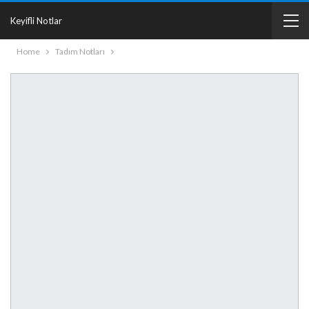
Keyifli Notlar
Home
Tadım Notları