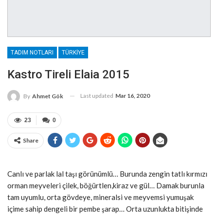
TADIM NOTLARI
TÜRKIYE
Kastro Tireli Elaia 2015
Last updated
Mar 16, 2020
By
Ahmet Gök
23
0
Share
Canlı ve parlak lal taşı görünümlü… Burunda zengin tatlı kırmızı
orman meyveleri çilek, böğürtlen,kiraz ve gül… Damak burunla
tam uyumlu, orta gövdeye, mineralsi ve meyvemsi yumuşak
içime sahip dengeli bir pembe şarap… Orta uzunlukta bitişinde