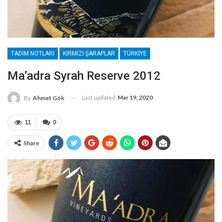
TADIM NOTLARI
KIRMIZI ŞARAPLAR
TÜRKIYE
Ma’adra Syrah Reserve 2012
Last updated
Mar 19, 2020
By
Ahmet Gök
11
0
Share