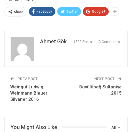
Share
Facebook
Twitter
Google+
Ahmet Gök
1899 Posts
0 Comments
PREV POST
NEXT POST
Weingut Ludwig
Büyülübağ Sultaniye
Weinmann Blauer
2015
Silvaner 2016
You Might Also Like
All