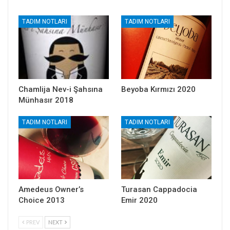
TADIM NOTLARI
TADIM NOTLARI
Chamlija Nev-i Şahsına
Beyoba Kırmızı 2020
Münhasır 2018
TADIM NOTLARI
TADIM NOTLARI
Amedeus Owner’s
Turasan Cappadocia
Choice 2013
Emir 2020
PREV
NEXT