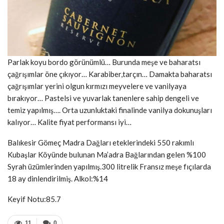
Parlak koyu bordo görünümlü… Burunda meşe ve baharatsı
çağrışımlar öne çıkıyor… Karabiber,tarçın… Damakta baharatsı
çağrışımlar yerini olgun kırmızı meyvelere ve vanilyaya
bırakıyor… Pastelsi ve yuvarlak tanenlere sahip dengeli ve
temiz yapılmış…. Orta uzunluktaki finalinde vanilya dokunuşları
kalıyor… Kalite fiyat performansı iyi…
Balıkesir Gömeç Madra Dağları eteklerindeki 550 rakımlı
Kubaşlar Köyünde bulunan Ma’adra Bağlarından gelen %100
Syrah üzümlerinden yapılmış.300 litrelik Fransız meşe fıçılarda
18 ay dinlendirilmiş. Alkol:%14
Keyif Notu:85.7
11
0