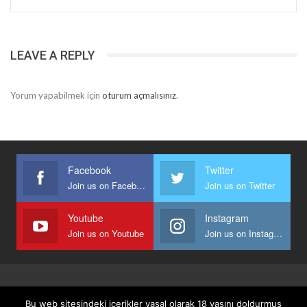
LEAVE A REPLY
Yorum yapabilmek için
oturum açmalısınız
.
Facebook
Twitter
Join us on Facebook
Join us on Twitter
Youtube
Instagram
Join us on Youtube
Join us on Instagram
Anasayfa
Keyfi Yazanlar
İletişim
Şartlar Ve Koşullar
Bu web sitesindeki içerikler yasal olarak 18 yaşını doldurmuş