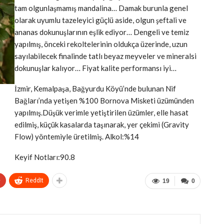
tam olgunlaşmamış mandalina… Damak burunla genel
olarak uyumlu tazeleyici güçlü aside, olgun şeftali ve
ananas dokunuşlarının eşlik ediyor… Dengeli ve temiz
yapılmış, önceki rekoltelerinin oldukça üzerinde, uzun
sayılabilecek finalinde tatlı beyaz meyveler ve mineralsi
dokunuşlar kalıyor… Fiyat kalite performansı iyi…
İzmir, Kemalpaşa, Bağyurdu Köyü’nde bulunan Nif
Bağları’nda yetişen %100 Bornova Misketi üzümünden
yapılmış.Düşük verimle yetiştirilen üzümler, elle hasat
edilmiş, küçük kasalarda taşınarak, yer çekimi (Gravity
Flow) yöntemiyle üretilmiş. Alkol:%14
Keyif Notları:90.8
+
ReddIt
19
0