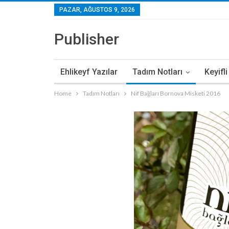
PAZAR, AĞUSTOS 9, 2026
Publisher
Ehlikeyf Yazılar
Tadım Notları
Keyifl
Home
Tadım Notları
Nif Bağları Bornova Misketi 2016