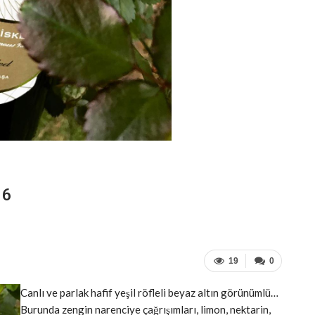
16
19
0
Canlı ve parlak hafif yeşil röfleli beyaz altın görünümlü…
Burunda zengin narenciye çağrışımları, limon, nektarin,