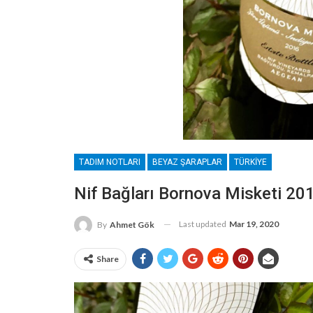
TADIM NOTLARI
BEYAZ ŞARAPLAR
TÜRKIYE
Nif Bağları Bornova Misketi 20
Last updated
Mar 19, 2020
By
Ahmet Gök
Share