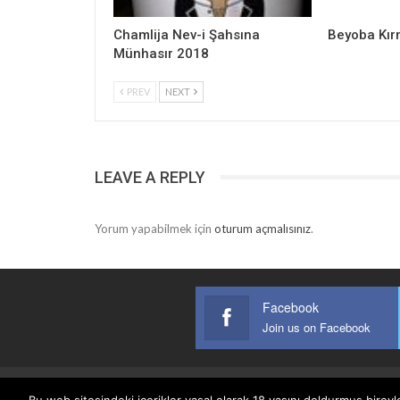
Chamlija Nev-i Şahsına
Beyoba Kır
Münhasır 2018
PREV
NEXT
LEAVE A REPLY
Yorum yapabilmek için
oturum açmalısınız
.
Facebook
Join us on Facebook