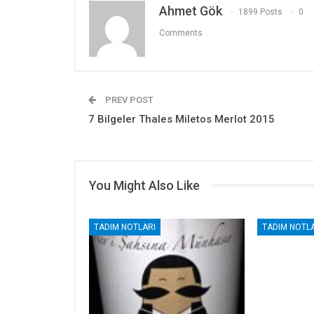
Ahmet Gök
1899 Posts
0
Comments
PREV POST
7 Bilgeler Thales Miletos Merlot 2015
You Might Also Like
TADIM NOTLARI
TADIM NOTLA