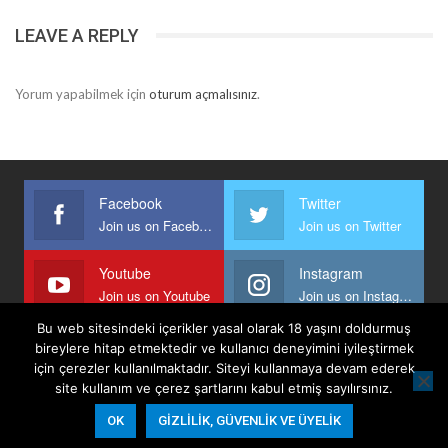
LEAVE A REPLY
Yorum yapabilmek için
oturum açmalısınız
.
Facebook
Twitter
Join us on Facebook
Join us on Twitter
Youtube
Instagram
Join us on Youtube
Join us on Instagram
Bu web sitesindeki içerikler yasal olarak 18 yaşını doldurmuş
bireylere hitap etmektedir ve kullanıcı deneyimini iyileştirmek
için çerezler kullanılmaktadır. Siteyi kullanmaya devam ederek
Anasayfa
Keyfi Yazanlar
İletişim
Şartlar Ve Koşullar
site kullanım ve çerez şartlarını kabul etmiş sayılırsınız.
Gizlilik, Güvenlik Ve Üyelik Politikası
OK
GIZLILIK, GÜVENLIK VE ÜYELIK