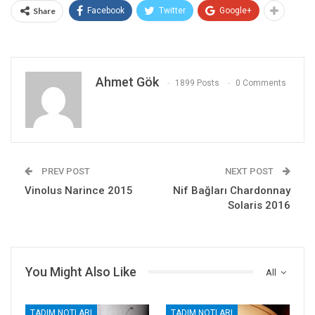
Share
Facebook
Twitter
Google+
Ahmet Gök
1899 Posts
0 Comments
PREV POST
NEXT POST
Vinolus Narince 2015
Nif Bağları Chardonnay
Solaris 2016
You Might Also Like
All
TADIM NOTLARI
TADIM NOTLARI