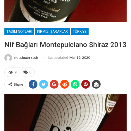
TADIM NOTLARI
KIRMIZI ŞARAPLAR
TÜRKIYE
Nif Bağları Montepulciano Shiraz 2013
Last updated
Mar 19, 2020
By
Ahmet Gök
9
0
Share