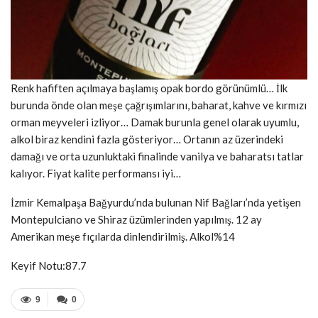
Renk hafiften açılmaya başlamış opak bordo görünümlü… İlk
burunda önde olan meşe çağrışımlarını, baharat, kahve ve kırmızı
orman meyveleri izliyor… Damak burunla genel olarak uyumlu,
alkol biraz kendini fazla gösteriyor… Ortanın az üzerindeki
damağı ve orta uzunluktaki finalinde vanilya ve baharatsı tatlar
kalıyor. Fiyat kalite performansı iyi…
İzmir Kemalpaşa Bağyurdu’nda bulunan Nif Bağları’nda yetişen
Montepulciano ve Shiraz üzümlerinden yapılmış. 12 ay
Amerikan meşe fıçılarda dinlendirilmiş. Alkol%14
Keyif Notu:87.7
9
0