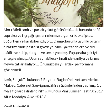
Mor röfleli canlı ve parlak yakut görünümlü… İlk burunda hafif
topraksı ve fıçı çağrışımlarını kırmızı olgun erik, okaliptus,
böğürtlen ve karabiber izliyor… Damak burunla uyumlu ortanın
biraz üzerinde pastelsi gövdeyei yumuşak tanenlere ve diri
asiditeye sahip, dengeli ve temiz yapılmış. Fıçı şaraba çok iyi
entegre olmuş… Uzun sayılabilecek finalinde vanilya ve kırmızı
meyve tatları kalıyor… Önümüzdeki yıllardaki performansı
gözlenmeli…
İzmir, SelçukTa bulunan 7 Bilgeler Bağları’nda yetişen Merlot,
Malbec, Cabernet Sauvignon, Shiraz üzümlerinden yapılmış. 1 yıl
meşe fıçılarda dinlendirilmiş. Mundus Vini Summer Tasting 2017
Altın Madalya. Alkol:%13.3
Keyif Notu:90.8