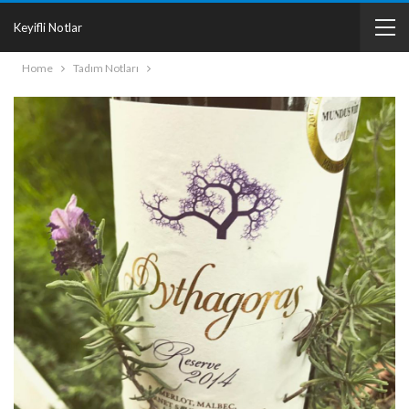
Keyifli Notlar
Home
Tadım Notları