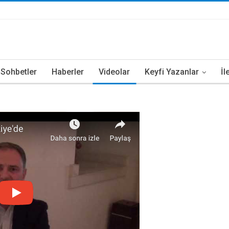
i Sohbetler
Haberler
Videolar
Keyfi Yazanlar
İl