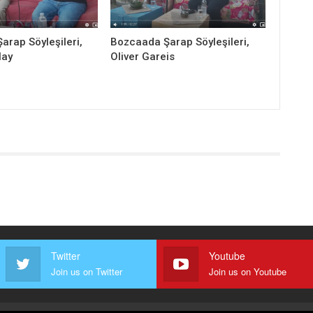
rap Söyleşileri,
Bozcaada Şarap Söyleşileri,
lay
Oliver Gareis
Twitter
Youtube
Join us on Twitter
Join us on Youtube