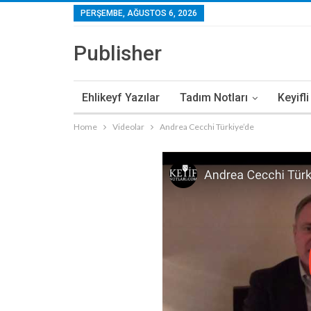
PERŞEMBE, AĞUSTOS 6, 2026
Publisher
Ehlikeyf Yazılar
Tadım Notları
Keyifl
Home
Videolar
Andrea Cecchi Türkiye’de