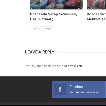
Bozcaada Şarap Söyleşileri,
Bozcaada Şa
Haşim Yunatçı
Mehmet Ta
PREV
NEXT
LEAVE A REPLY
Yorum yapabilmek için
oturum açmalısınız
.
Facebook
Join us on Facebook