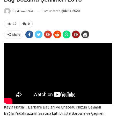
Last updated
Şub 24, 2020
By
Ahmet Gök
12
0
Share
Keyif Notları, Barbare Bağları ve Chateau Nuzun Çeşmeli
Bağları’ndaki üzüm hasatına katıldı. İşte Barbare ve Çeşmeli