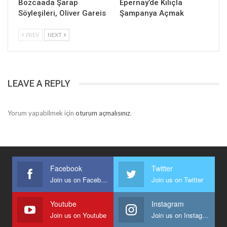
Bozcaada Şarap
Epernay’de Kılıçla
Söyleşileri, Oliver Gareis
Şampanya Açmak
PREV
NEXT
LEAVE A REPLY
Yorum yapabilmek için
oturum açmalısınız
.
Facebook
Twitter
Join us on Facebook
Join us on Twitter
Youtube
Instagram
Join us on Youtube
Join us on Instagram