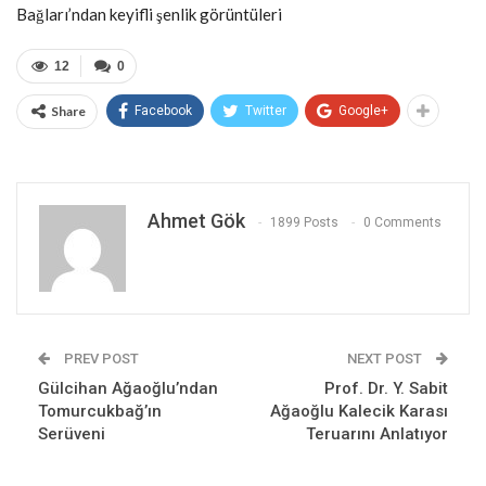
Bağları’ndan keyifli şenlik görüntüleri
12
0
Share
Facebook
Twitter
Google+
Ahmet Gök
1899 Posts
0 Comments
PREV POST
NEXT POST
Gülcihan Ağaoğlu’ndan
Prof. Dr. Y. Sabit
Tomurcukbağ’ın
Ağaoğlu Kalecik Karası
Serüveni
Teruarını Anlatıyor