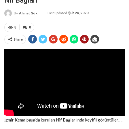
Nif Bağları
Last updated
Şub 24, 2020
By
Ahmet Gök
8
0
Share
İzmir Kemalpaşa’da kurulan Nif Bağları’nda keyifli görüntüler….