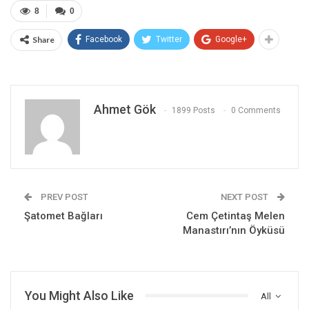
8
0
Share
Facebook
Twitter
Google+
Ahmet Gök
1899 Posts
0 Comments
PREV POST
NEXT POST
Şatomet Bağları
Cem Çetintaş Melen
Manastırı’nın Öyküsü
You Might Also Like
All