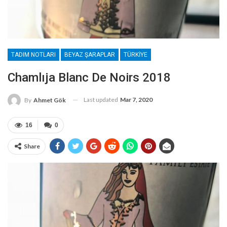
TADIM NOTLARI
BEYAZ ŞARAPLAR
TÜRKIYE
Chamlıja Blanc De Noirs 2018
Last updated
Mar 7, 2020
By
Ahmet Gök
16
0
Share