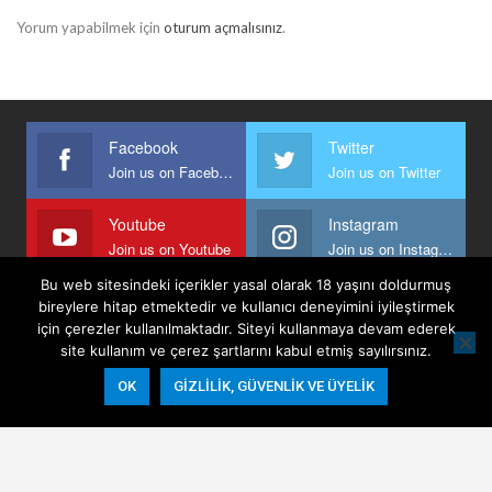
Yorum yapabilmek için
oturum açmalısınız
.
Facebook
Twitter
Join us on Facebook
Join us on Twitter
Youtube
Instagram
Join us on Youtube
Join us on Instagram
Bu web sitesindeki içerikler yasal olarak 18 yaşını doldurmuş
bireylere hitap etmektedir ve kullanıcı deneyimini iyileştirmek
için çerezler kullanılmaktadır. Siteyi kullanmaya devam ederek
Anasayfa
Keyfi Yazanlar
İletişim
Şartlar Ve Koşullar
site kullanım ve çerez şartlarını kabul etmiş sayılırsınız.
Gizlilik, Güvenlik Ve Üyelik Politikası
OK
GIZLILIK, GÜVENLIK VE ÜYELIK
© 2026 - Keyifli Notlar. All Rights Reserved.
Website Design:
BetterStudio