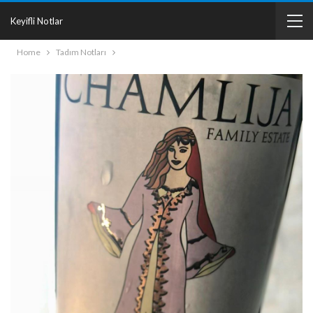
Keyifli Notlar
Home
Tadım Notları