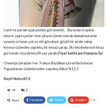
Canlı ve parlak uçuk pembe görünümlü… Burunda tropikal
meyve çağırışımları öne çıkıyor.Genel olarak damak burunla
uyumlu ortanın çok az altı gövdeye, güçlü bir aside sahip.
Kırmızı üzümden yapılmış bir beyaz şarap. İlk rekoltelerinin biraz
gerisinde olsa da keyifli yaz şarabı.
Fiyat kalite perfomansı:İyi
Chamlıja Şarapları’nın Trakya Büyükkarıştıran’da bulunan
Papaskarası üzümlerinden yapılmış.Alkol:%12.2
Keyif Notu:87.3
16
0
Share
Facebook
Twitter
Google+